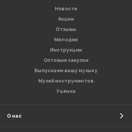
Новости
Акции
Отзывы
Мелодии
Я даю
согласие
на обработку персональных данных в
Инструкции
соответствии с
Политикой в отношении обработки
персональных данных.
Оптовые закупки
Введите проверочное число:
Выпускаем вашу музыку
Музей инструментов
Уценка
О нас
Отправить