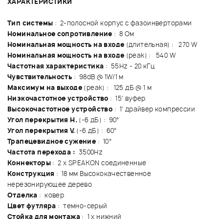
ХАРАКТЕРИСТИКИ
Тип системы
: 2-полосной корпус с фазоинверторами
Номинальное сопротивление
: 8 Ом
Номинальная мощность на входе
(длительная) : 270 W
Номинальная мощность на входе
(peak) : 540 W
Частотная характеристика
: 55Hz - 20 кГц
Чувствительность
: 98dB @ 1W/1 м
Максимум на выходе
(peak) : 125 дБ @ 1 м
Низкочастотное устройство
: 15' вуфер
Высокочастотное устройство
: 1' драйвер компрессии
Угол перекрытия H.
(-6 дБ) : 90°
Угол перекрытия V.
(-6 дБ) : 60°
Трапецевидное сужение
: 10°
Частота перехода :
3500Hz
Коннекторы
: 2 x SPEAKON соединенные
Конструкция
: 18 мм Высококачественное
нерезонирующее дерево
Отделка
: ковер
Цвет футляра
: темно-серый
Стойка для монтажа
: 1 x нижний