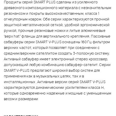
Продукты серий SMART PLUS сделаны из усиленного
древесного композиционного материала с незначительным
резонансом и покрыты высококачественным, класса 1
огнеупорным ковром. Обе серии характеризуются прочной
защитной металлической сеткой, удобной эргономической
ручкой, прочные резиновые ножки и литые алюминиевые
‘верх hat’ фланцы для вертикального крепления. Пассивные
сабвуферы серии SMART V-PLUS оснащены 160 Гц фильтром
верхних частот, который позволяет при соединении с
средним/верхним сателлитом создать 3-полосную систему.
Активный сабвуфер имеет электронный стерео кроссовер,
допускающий любую комбинацию сабвуфер-сателит. Серии
SMART V-PLUS предлагают широкий выбор систем для
применения как в музыкальных целях, так и в
инсталляционных .Активные версии серий SMART V-PLUS
характеризуются динамическими усилителями класса Н,
которые одновременно надежные и мощные с уменьшенным
весом и размерами