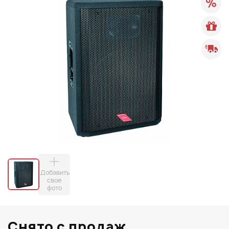
Добавить
свое
фото
Снято с продаж