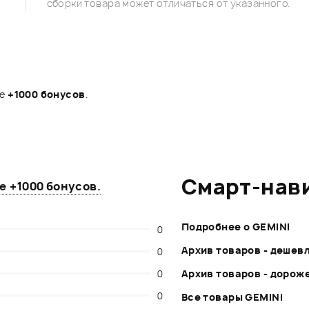
сборки товара может отличаться от указанного.
те
+1000 бонусов
.
Смарт-нав
те
+1000 бонусов
.
Подробнее о GEMINI
0
Архив товаров - дешев
0
0
Архив товаров - дорож
0
Все товары GEMINI