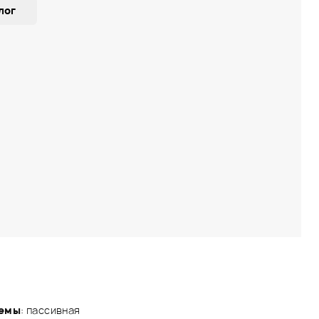
лог
темы
: пассивная