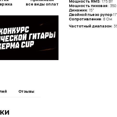
Мощность RMS
: 175 Вт
держка
все виды оплат
Мощность пиковая
: 350
Динамик
: 15”
Двойной пьезо рупор
11
Сопротивление
: 8 Ом
Частотный диапазон
: 
лей
Отзывы
ики