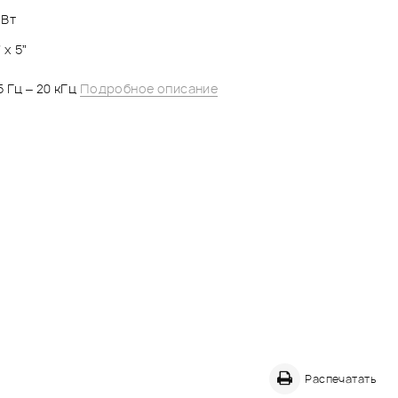
 Вт
” x 5”
35 Гц – 20 кГц
Подробное описание
Распечатать