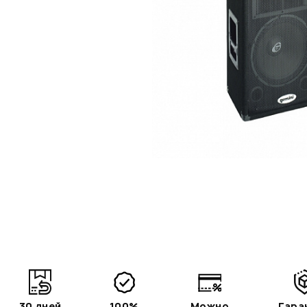
30 дней
100%
Можно
Гара