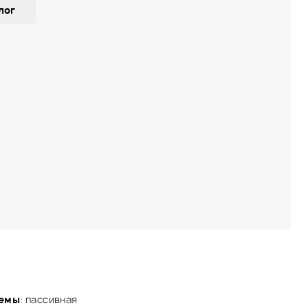
лог
темы
: пассивная