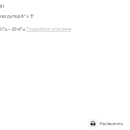
 Вт
езо рупор 6” x 3”
50 Гц – 20 кГц
Подробное описание
Распечатать