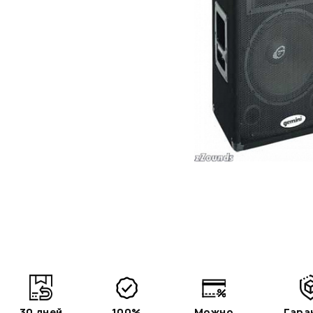
30 дней
100%
Можно
Гара