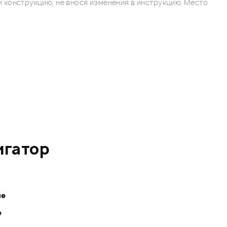
 конструкцию, не внося изменения в инструкцию. Место
игатор
ле
е