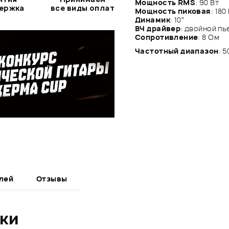
Мощность RMS
: 90 Вт
держка
все виды оплат
Мощность пиковая
: 180
Динамик
: 10”
ВЧ драйвер
: двойной пь
Сопротивление
: 8 Ом
Частотный диапазон
: 
лей
Отзывы
ики