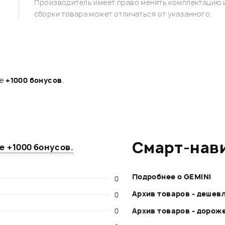
Производитель имеет право менять комплектацию и
сборки товара может отличаться от указанного.
те
+1000 бонусов
.
Смарт-нав
те
+1000 бонусов
.
Подробнее о GEMINI
0
Архив товаров - дешев
0
0
Архив товаров - дорож