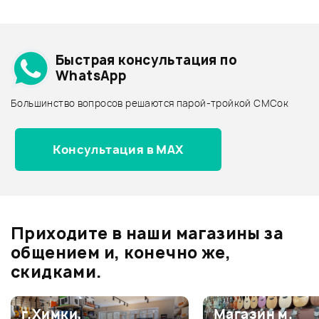
Смарт-навигатор
Добавить свое фото
Подробнее о GEMINI
Быстрая консультация по
Архив товаров - дешевле
WhatsApp
Архив товаров - дороже
Большинство вопросов решаются парой-тройкой СМСок
Все товары GEMINI
Архив товаров - новинки
Консультация в MAX
Отзывы
Оставьте отзыв и получите
+1000
0
бонусов
.
Приходите в наши магазины за
0.0
общением и, конечно же,
скидками.
Оценка
5
0
г.Химки,
Магазин м.