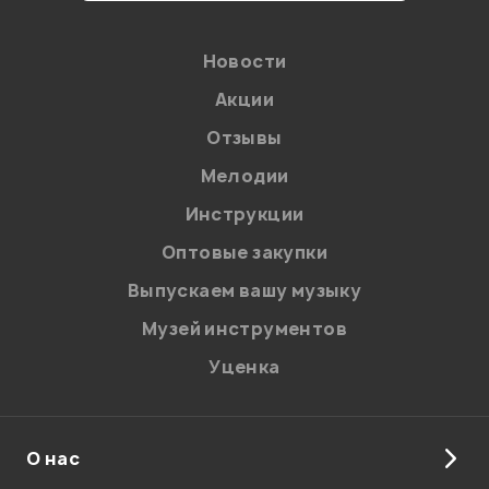
Новости
Акции
Отзывы
Мелодии
Я даю
согласие
на обработку персональных данных в
Инструкции
соответствии с
Политикой в отношении обработки
персональных данных.
Оптовые закупки
Введите проверочное число:
Выпускаем вашу музыку
Музей инструментов
Уценка
О нас
Отправить