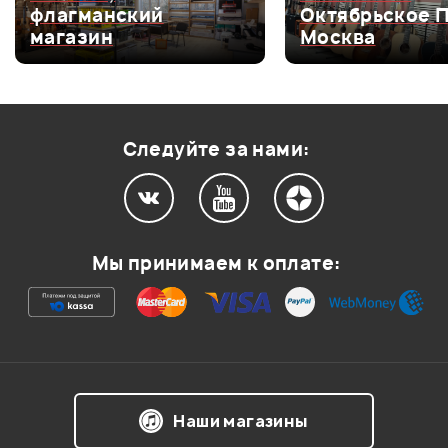
флагманский
Октябрьское 
Оценка
4
0
магазин
Москва
Оценка
3
0
Оценка
2
0
Оценка
1
0
Следуйте за нами:
Мой отзыв о товаре
Мы принимаем к оплате:
Ваша оценка:
Впечатления о товаре:
Наши магазины