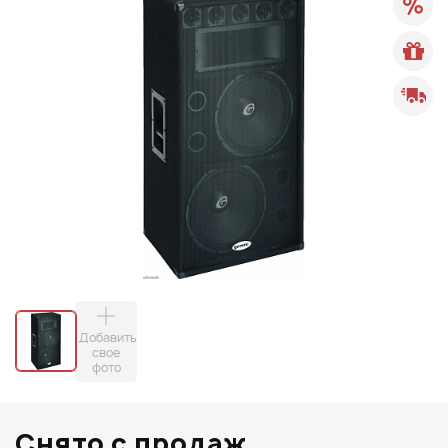
Добавить
свое
фото
Снято с продаж