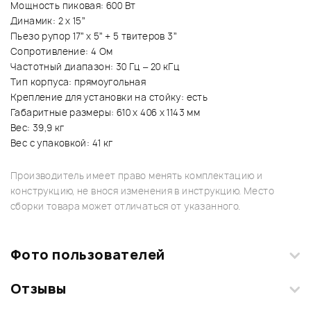
Мощность пиковая: 600 Вт
Динамик: 2 х 15”
Пьезо рупор 17” x 5” + 5 твитеров 3”
Сопротивление: 4 Ом
Частотный диапазон: 30 Гц – 20 кГц
Тип корпуса: прямоугольная
Крепление для установки на стойку: есть
Габаритные размеры: 610 х 406 х 1143 мм
Вес: 39,9 кг
Вес с упаковкой: 41 кг
Производитель имеет право менять комплектацию и
конструкцию, не внося изменения в инструкцию. Место
сборки товара может отличаться от указанного.
Фото пользователей
Отзывы
Загрузите свои фотографии купленного товара и получите
+1000 бонусов
.