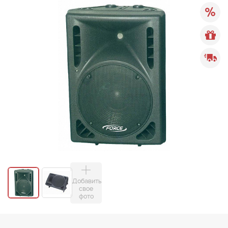
Добавить
свое
фото