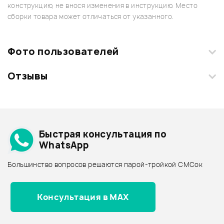
конструкцию, не внося изменения в инструкцию. Место
сборки товара может отличаться от указанного.
Фото пользователей
Отзывы
Загрузите свои фотографии купленного товара и получите
+1000 бонусов
.
Смарт-навигатор
Добавить свое фото
Подробнее о FORCE
Быстрая консультация по
Архив товаров - дешевле
WhatsApp
Архив товаров - дороже
Большинство вопросов решаются парой-тройкой СМСок
Все товары FORCE
Архив товаров - новинки
Консультация в MAX
Отзывы