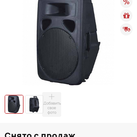
Добавить
свое
фото
Снято с продаж