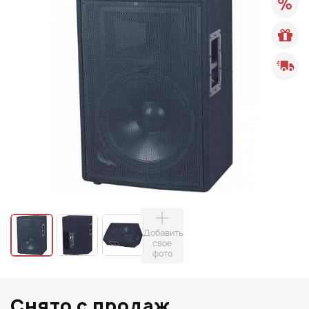
Добавить
свое
фото
Снято с продаж