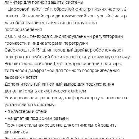
лимитер для полной защиты системы
- Цифровой нойз-гейт, обрезной фильтр низких частот, 2-
полосный эквалайзер и динамический контурный фильтр
для обеспечения ультимативного качества
воспроизведения
2 ULN Mic/Line-входа с индивидуальными регуляторами
громкости и индикаторами перегрузки
Сверхмощный 15" длинноходный драйвер обеспечивает
невероятно глубокий бас и колоссальную звуковую отдачу
Высокотехнологичный 1,75" компрессионный драйвер с
титановой диафрагмой для точного воспроизведения
высоких частот
Дополнительный линейный выход для подключения
дополнительных акустических систем
Универсальная трапецевидная форма корпуса позволяет
устанавливать систему:
- в кластеры и стеки
- на штатив под 35-мм разъем
Прочная стальная решетка для оптимальной защиты
динамиков
Эргономичные ручки для удобной переноски и монтажа