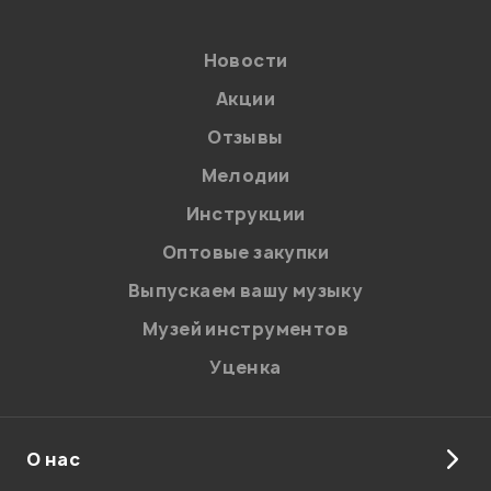
Мой отзыв о товаре
Новости
Акции
Ваша оценка:
Отзывы
Впечатления о товаре:
Мелодии
Инструкции
Оптовые закупки
Выпускаем вашу музыку
Музей инструментов
Уценка
О нас
Я даю
согласие
на обработку персональных данных в