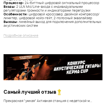
Процессор:
24-биттный цифровой сигнальный процессор
Входы:
2 ULN Mic/Line-входа с индивидуальными
регуляторами громкости и индикаторами перегрузки
Особенности:
цифровой кроссовер, двойной компрессор/
лимитер, цифровой нойз-гейт, 2-полосный эквалайзер
Выходы:
линейный выход для подключения дополнительных
акустических систем
Подробное описание
Самый лучший отзыв
Прекрасная "умная" Активная станция с недетской м...