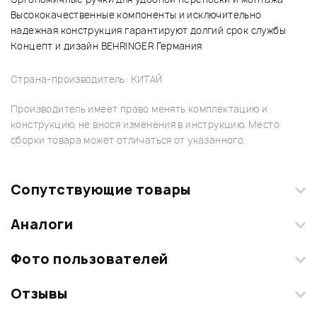
Высококачественные компоненты и исключительно
надежная конструкция гарантируют долгий срок службы
Концепт и дизайн BEHRINGER Германия
Страна-производитель: КИТАЙ
Производитель имеет право менять комплектацию и
конструкцию, не внося изменения в инструкцию. Место
сборки товара может отличаться от указанного.
Сопутствующие товары
Аналоги
Фото пользователей
Отзывы
Загрузите свои фотографии купленного товара и получите
+1000 бонусов
.