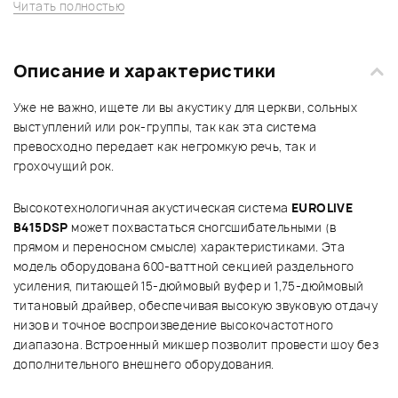
Читать полностью
Описание и характеристики
Уже не важно, ищете ли вы акустику для церкви, сольных
выступлений или рок-группы, так как эта система
превосходно передает как негромкую речь, так и
грохочущий рок.
Высокотехнологичная акустическая система
EUROLIVE
B415DSP
может похвастаться сногсшибательными (в
прямом и переносном смысле) характеристиками. Эта
модель оборудована 600-ваттной секцией раздельного
усиления, питающей 15-дюймовый вуфер и 1,75-дюймовый
титановый драйвер, обеспечивая высокую звуковую отдачу
низов и точное воспроизведение высокочастотного
диапазона. Встроенный микшер позволит провести шоу без
дополнительного внешнего оборудования.