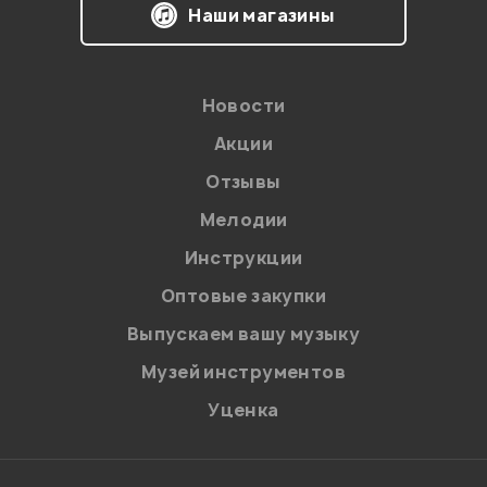
Наши магазины
Новости
Акции
Отзывы
Мелодии
Я даю
согласие
на обработку персональных данных в
Инструкции
соответствии с
Политикой в отношении обработки
персональных данных.
Оптовые закупки
Введите проверочное число:
Выпускаем вашу музыку
Музей инструментов
Уценка