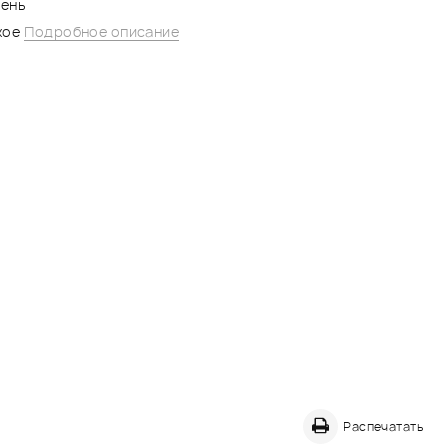
мень
кое
Подробное описание
Распечатать