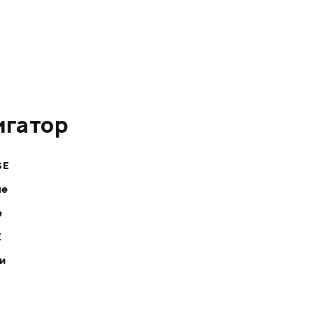
игатор
SE
ле
е
E
ки