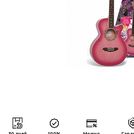
30 дней
100%
Можно
Гара