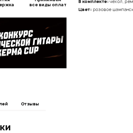
В комплекте:
чехол, ре
держка
все виды оплат
Цвет:
розовое шампанс
лей
Отзывы
ики