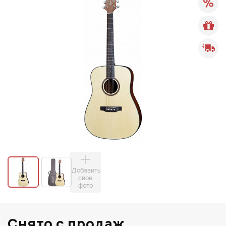
Добавить
свое
фото
Снято с продаж