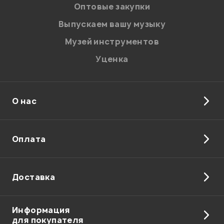
Оптовые закупки
Ваша оценка:
Выпускаем вашу музыку
Впечатления о товаре:
Музей инструментов
Уценка
О нас
Оплата
Доставка
Я даю
согласие
на обработку персональных данных в
соответствии с
Политикой в отношении обработки
Информация
персональных данных.
для покупателя