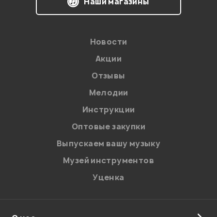
Наши магазины
Новости
Акции
Отзывы
Мелодии
Я даю
согласие
на обработку персональных данных в
Инструкции
соответствии с
Политикой в отношении обработки
персональных данных.
Оптовые закупки
Введите проверочное число:
Выпускаем вашу музыку
Музей инструментов
Уценка