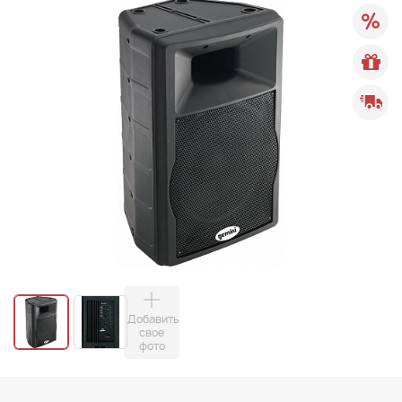
Добавить
свое
фото