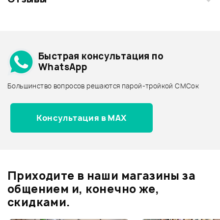
Загрузите свои фотографии купленного товара и получите
+1000 бонусов
.
Смарт-навигатор
Добавить свое фото
Подробнее о GEMINI
Быстрая консультация по
Архив товаров - дешевле
WhatsApp
Архив товаров - дороже
Большинство вопросов решаются парой-тройкой СМСок
Все товары GEMINI
Архив товаров - новинки
Консультация в MAX
Отзывы
Оставьте отзыв и получите
+1000
0
бонусов
.
Приходите в наши магазины за
0.0
общением и, конечно же,
скидками.