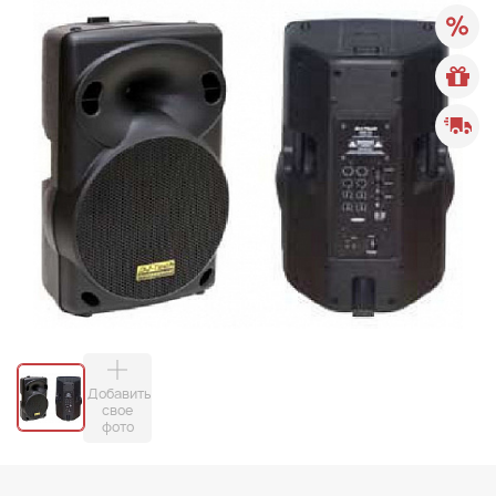
Добавить
свое
фото