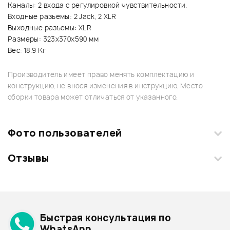
Каналы: 2 входа с регулировкой чувствительности.
Входные разъемы: 2 Jack, 2 XLR
Выходные разъемы: XLR
Размеры: 323x370x590 мм
Вес: 18.9 Кг
Производитель имеет право менять комплектацию и
конструкцию, не внося изменения в инструкцию. Место
сборки товара может отличаться от указанного.
Фото пользователей
Отзывы
Загрузите свои фотографии купленного товара и получите
+1000 бонусов
.
Смарт-навигатор
Добавить свое фото
Подробнее о DJ-TECH
Быстрая консультация по
Архив товаров - дешевле
WhatsApp