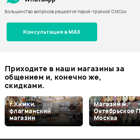
Архив товаров - дороже
Большинство вопросов решаются парой-тройкой СМСок
Все товары DJ-TECH
Архив товаров - новинки
Консультация в MAX
Отзывы
Оставьте отзыв и получите
+1000
0
бонусов
.
Приходите в наши магазины за
0.0
общением и, конечно же,
скидками.
Оценка
5
0
г.Химки,
Магазин м.
флагманский
Октябрьское 
Оценка
4
0
магазин
Москва
Оценка
3
0
Оценка
2
0