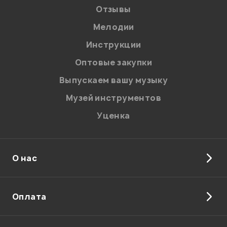
Отзывы
Мелодии
Я даю
согласие
на обработку персональных данных в
Инструкции
соответствии с
Политикой в отношении обработки
персональных данных.
Оптовые закупки
Введите проверочное число:
Выпускаем вашу музыку
Музей инструментов
Уценка
О нас
Отправить
Оплата