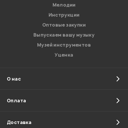
Мелодии
Я даю
согласие
на обработку персональных данных в
Инструкции
соответствии с
Политикой в отношении обработки
персональных данных.
Оптовые закупки
Введите проверочное число:
Выпускаем вашу музыку
Музей инструментов
Уценка
О нас
Отправить
Оплата
Доставка