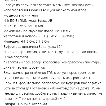
Корпус из прочного пластика, малый вес, возможность
использования в качестве сценического монитора
Мощность усилителя:
НЧ: 150 Вт RMS (мост, Класс АВ)
ВЧ: 50 Вт RMS (Класс АВ)
Максимальное звуковое давление: 118 дБ
Частотный диапазон: 65 Гц...20 кГц (+-10дБ)
Импеданс НЧ: 8 Ом, ВЧ: 8 Ом
Вуфер: два динамика 8", катушка 1,5"
ВЧ: драйвер 1", схема защиты РТС, рупор: направленность
90х45 градусов
Аналоговый процессор: кроссовер, компрессоры/лимитеры,
динамический корректор
Вход: симметричный джек TRS, с регулятором громкости
Сквозной линейный симметричный выход: разъем XLR
Кабинет: фронтальное расположение вуферов, бас рефлекс
Есть выступы для установки кабинетов друг на друга, 35 мм
гнездо для стойки, удобные ручки, защитные металлические
решетки, 7 точек подвеса (резьба М10)
Габариты: 595х320х335 мм.