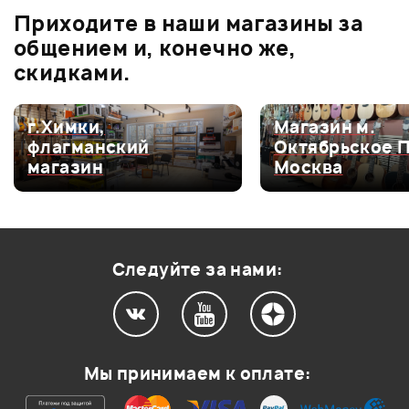
Приходите в наши магазины за
0.0
общением и, конечно же,
скидками.
Оценка
5
0
г.Химки,
Магазин м.
флагманский
Октябрьское 
Оценка
4
0
магазин
Москва
Оценка
3
0
Оценка
2
0
Оценка
1
0
Следуйте за нами:
Мой отзыв о товаре
Мы принимаем к оплате:
Ваша оценка: