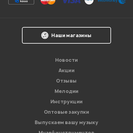
Впечатления о товаре:
Наши магазины
Новости
Акции
Отзывы
Мелодии
Я даю
согласие
на обработку персональных данных в
Инструкции
соответствии с
Политикой в отношении обработки
персональных данных.
Оптовые закупки
Введите проверочное число:
Выпускаем вашу музыку
Музей инструментов