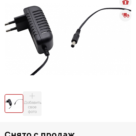
Добавить
свое
фото
Снято с продаж