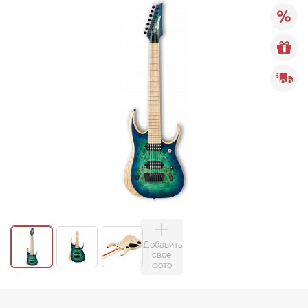
Добавить
свое
фото