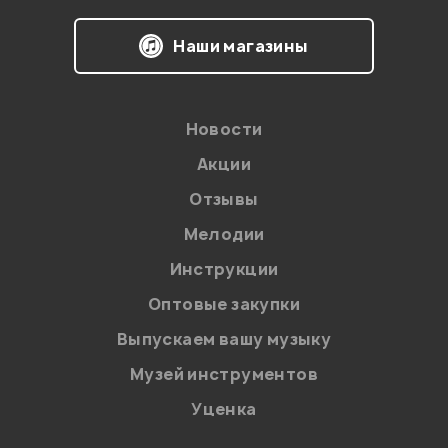
Наши магазины
Новости
Акции
Отзывы
Мелодии
Я даю
согласие
на обработку персональных данных в
Инструкции
соответствии с
Политикой в отношении обработки
персональных данных.
Оптовые закупки
Введите проверочное число:
Выпускаем вашу музыку
Музей инструментов
Уценка