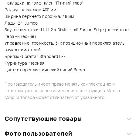
Накладка на гриф: клен "Птичий глаз"
Радиус накладки: 400 мм
Ширина верхнего порожка: 48 мм
Лады: 24, Jumbo
Звукосниматели: H-H, 2 х DiMarzio® Fusion Edge (пассивные,
керамические)
Управление: громкость, 3-х позиционный переключатель
звукоснимателей
Бридж: Gibraltar Standard II-7
Фурнитура: черная
Цвет: сюрреалистический синий берст
Производитель имеет право менять комплектацию и
конструкцию, не внося изменения в инструкцию. Место
сборки товара может отличаться от указанного.
Сопутствующие товары
Фото пользователей