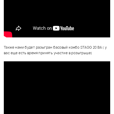
Также нами будет разыгран басовый комбо STAGG 20 BA ( у
вас еще есть время принять участие в розыгрыше)