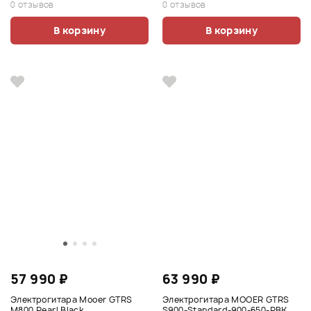
0 отзывов
0 отзывов
В корзину
В корзину
57 990 ₽
63 990 ₽
Электрогитара Mooer GTRS
Электрогитара MOOER GTRS
M800 Pearl Black
S900-Standard-900-650-PBK