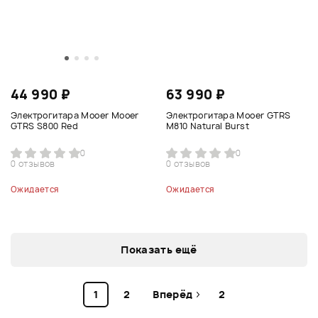
44 990 ₽
63 990 ₽
Электрогитара Mooer Mooer
Электрогитара Mooer GTRS
GTRS S800 Red
M810 Natural Burst
0
0
0 отзывов
0 отзывов
Ожидается
Ожидается
Показать ещё
1
2
Вперёд
2