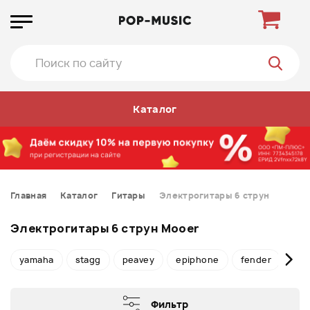
Каталог
Главная
Каталог
Гитары
Электрогитары 6 струн
Электрогитары 6 струн Mooer
yamaha
stagg
peavey
epiphone
fender
iba
Фильтр