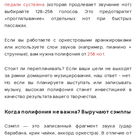
педали сустейна
(которая продлевает звучание нот)
выбирайте 128–256 голосов. Это предотвратит
«проглатывание» отдельных нот при быстрых
пассажах.
Если вы работаете с оркестровыми аранжировками
или используете слои звуков (например, пианино +
струнные), вам нужна полифония от
256 нот
.
Стоит ли переплачивать? Если ваши цели не выходят
за рамки домашнего музицирования, наш ответ - нет.
Но если вы планируете выступать или записывать
музыку, высокая полифония станет инвестицией в
качество результата вашего творчества.
Когда полифония не важна? Выручают сэмплы
Сэмпл — это записанный фрагмент звука (удар
барабана, крик чайки, аккорд оркестра). В отличие от