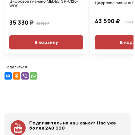
Цифровое пианино MEDELI SP-C120-
Цифровое пианино C
WOS
43 590 ₽
35 330 ₽
57 170 ₽
39 990 ₽
В корзину
В кор
Поделиться:
Подпишитесь на наш канал:
Нас уже
более 240 000