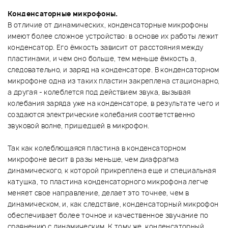
Конденсаторные микрофоны.
В отличие от динамических, конденсаторные микрофоны
имеют более сложное устройство: в основе их работы лежит
конденсатор. Его ёмкость зависит от расстояния между
пластинами, и чем оно больше, тем меньше ёмкость а,
следовательно, и заряд на конденсаторе. В конденсаторном
микрофоне одна из таких пластин закреплена стационарно,
а другая - колеблется под действием звука, вызывая
колебания заряда уже на конденсаторе, в результате чего и
создаются электрические колебания соответственно
звуковой волне, пришедшей в микрофон.
Так как колеблющаяся пластина в конденсаторном
микрофоне весит в разы меньше, чем диафрагма
динамического, к которой прикреплена еще и специальная
катушка, то пластина конденсаторного микрофона легче
меняет свое направление, делает это точнее, чем в
динамическом, и, как следствие, конденсаторный микрофон
обеспечивает более точное и качественное звучание по
сравнению с динамическим. К тому же, конденсаторный