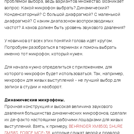
проблемой выбора, ведь вариантов множество. Возникает
вопрос: Какой микрофон выбрать? Динамический?
Конденсаторный? С большой диафрагмой? С маленькой
диафрагмой? С каким диапазоном воспроизводимых
частот? А каков должен быть уровень звукового давления?
У новичков от всех этих понятий голова идёт кругом.
Попробуем разобраться в терминах и помочь выбрать
именно тот микрофон, который нужен.
Для начала нужно определиться с приложением, для
которого микрофон будет использоваться. Так, например,
микрофон для живых выступлений - не лучший выбор для
записи в студии и наоборот.
Динамические микрофоны.
Прочная конструкция и высокая величина звукового
давления большинства динамических микрофонов, сделали
их де-факто настоящими рабочими лошадками для живых
выступлений. Взять, к примеру,
BEHRINGER XM8500
,
SHURE
SM58S
,
FORCE MCF-38
, которые служат верой и правдой