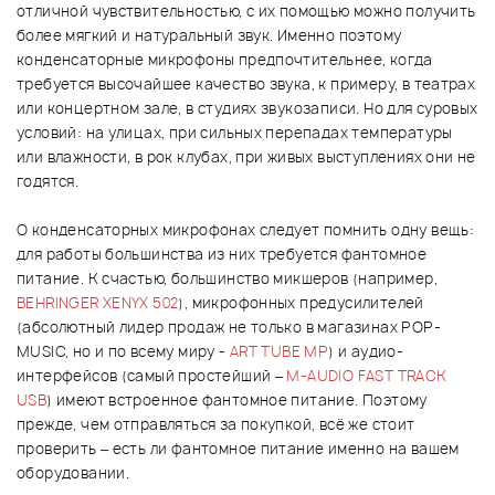
отличной чувствительностью, с их помощью можно получить
более мягкий и натуральный звук. Именно поэтому
конденсаторные микрофоны предпочтительнее, когда
требуется высочайшее качество звука, к примеру, в театрах
или концертном зале, в студиях звукозаписи. Но для суровых
условий: на улицах, при сильных перепадах температуры
или влажности, в рок клубах, при живых выступлениях они не
годятся.
О конденсаторных микрофонах следует помнить одну вещь:
для работы большинства из них требуется фантомное
питание. К счастью, большинство микшеров (например,
BEHRINGER XENYX 502
), микрофонных предусилителей
(абсолютный лидер продаж не только в магазинах POP-
MUSIC, но и по всему миру -
ART TUBE MP
) и аудио-
интерфейсов (самый простейший –
M-AUDIO FAST TRACK
USB
) имеют встроенное фантомное питание. Поэтому
прежде, чем отправляться за покупкой, всё же стоит
проверить – есть ли фантомное питание именно на вашем
оборудовании.