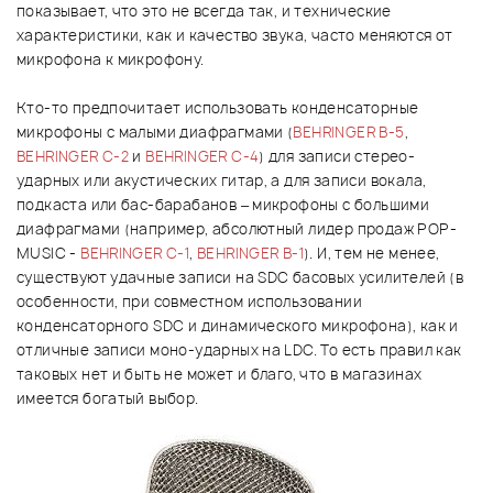
показывает, что это не всегда так, и технические
характеристики, как и качество звука, часто меняются от
микрофона к микрофону.
Кто-то предпочитает использовать конденсаторные
микрофоны с малыми диафрагмами (
BEHRINGER B-5
,
BEHRINGER C-2
и
BEHRINGER C-4
) для записи стерео-
ударных или акустических гитар, а для записи вокала,
подкаста или бас-барабанов – микрофоны с большими
диафрагмами (например, абсолютный лидер продаж POP-
MUSIC -
BEHRINGER C-1
,
BEHRINGER B-1
). И, тем не менее,
существуют удачные записи на SDC басовых усилителей (в
особенности, при совместном использовании
конденсаторного SDC и динамического микрофона), как и
отличные записи моно-ударных на LDC. То есть правил как
таковых нет и быть не может и благо, что в магазинах
имеется богатый выбор.