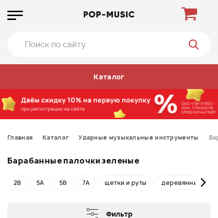
Каталог
Главная
Каталог
Ударные музыкальные инструменты
Ба
Барабанные палочки зеленые
2B
5A
5B
7A
щетки и руты
деревянные
Фильтр