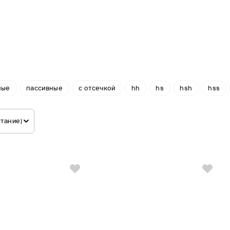
ные
пассивные
с отсечкой
hh
hs
hsh
hss
стание)