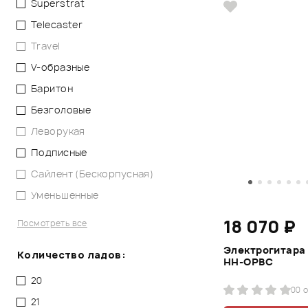
Superstrat
Telecaster
Travel
V-образные
Баритон
Безголовые
Леворукая
Подписные
Сайлент (Бескорпусная)
Уменьшенные
18 070 ₽
Посмотреть все
Электрогитара 
Количество ладов:
HH-OPBC
20
0
0 
21