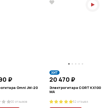
ХИТ
90 ₽
20 470 ₽
огитара Omni JM-20
Электрогитара CORT KX100
MA
0
0 отзывов
5
2 отзыва