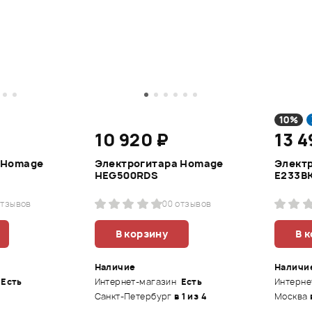
10%
10 920 ₽
13 
 Homage
Электрогитара Homage
Электр
HEG500RDS
E233B
отзывов
0
0 отзывов
В корзину
В 
Наличие
Наличи
Есть
Интернет-магазин
Есть
Интерне
Санкт-Петербург
в 1 из 4
Москва