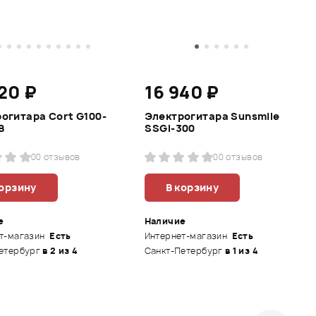
20 ₽
16 940 ₽
огитара Cort G100-
Электрогитара Sunsmile
B
SSGI-300
0
0 отзывов
0
0 отзывов
корзину
В корзину
е
Наличие
т-магазин
Есть
Интернет-магазин
Есть
етербург
в 2 из 4
Санкт-Петербург
в 1 из 4