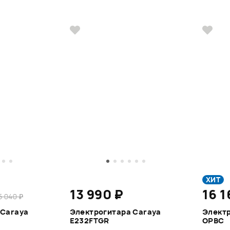
ХИТ
13 990 ₽
16 1
5 040 ₽
 Caraya
Электрогитара Caraya
Электр
E232FTGR
OPBC