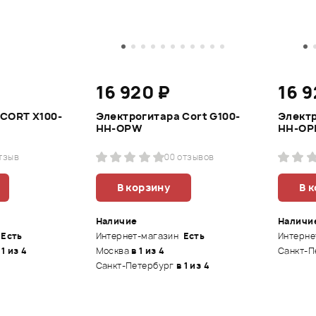
16 920 ₽
16 9
 CORT X100-
Электрогитара Cort G100-
Электр
HH-OPW
HH-OP
отзыв
0
0 отзывов
В корзину
В 
Наличие
Наличи
Есть
Интернет-магазин
Есть
Интерне
 1 из 4
Москва
в 1 из 4
Санкт-П
Санкт-Петербург
в 1 из 4