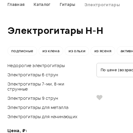
Главная
Каталог
Гитары
Электрогитары
Электрогитары H-H
подписные
из клена
из ольхи
из ясеня
актив
Недорогие электрогитары
По цене (возра
Электрогитары 6 струн
Электрогитары 7-ми, 8-ми
струнные
Электрогитары 9 струн
Электрогитары для металла
Электрогитары для начинающих
Цена, ₽: