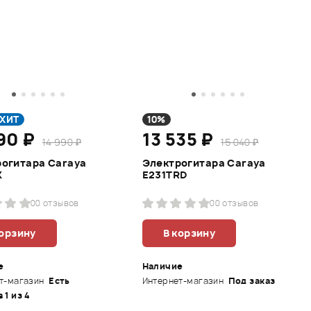
ХИТ
10%
490 ₽
13 535 ₽
14 990 ₽
15 040 ₽
огитара Caraya
Электрогитара Caraya
K
E231TRD
0
0 отзывов
0
0 отзывов
корзину
В корзину
е
Наличие
т-магазин
Есть
Интернет-магазин
Под заказ
в 1 из 4