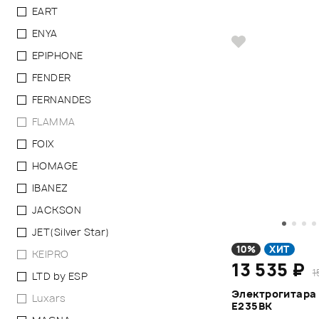
EART
ENYA
EPIPHONE
FENDER
FERNANDES
FLAMMA
FOIX
HOMAGE
IBANEZ
JACKSON
JET(Silver Star)
10%
ХИТ
KEIPRO
13 535 ₽
1
LTD by ESP
Электрогитара
Luxars
E235BK