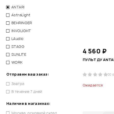
ANTARI
AstraLight
BEHRINGER
INVOLIGHT
LAudio
STAGG
4 560 ₽
SUNLITE
ПУЛЬТ ДУ ANTAR
WORK
Отправим ваш заказ:
0
0 
Завтра
Ожидается
В течение 7 дней
Наличие в магазинах:
Москва, основной склад