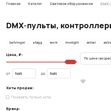
Главная
Каталог
Световое оборудование
DMX-
DMX-пульты, контроллеры
behringer
stagg
work
involight
antari
astr
Цена, ₽:
По цене (возра
от
до
Хиты продаж:
Показать только хиты
Бренд: