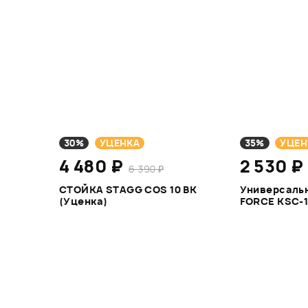
30%
УЦЕНКА
35%
УЦЕН
4 480 ₽
2 530 ₽
6 390 ₽
СТОЙКА STAGG COS 10 BK
Универсальн
(Уценка)
FORCE KSC-1