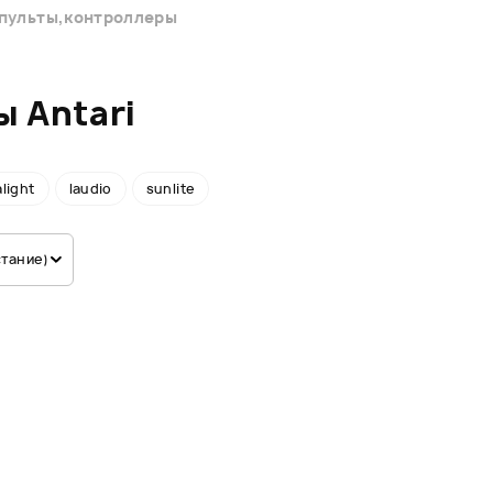
пульты,контроллеры
 Antari
alight
laudio
sunlite
стание)