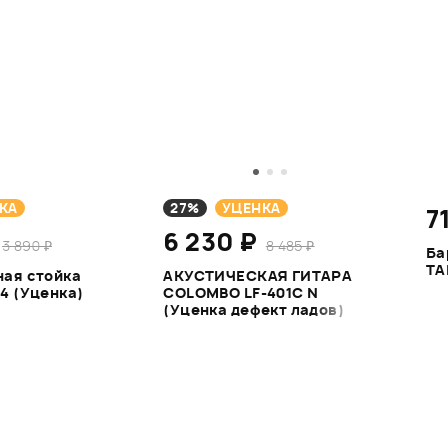
КА
27%
УЦЕНКА
7
6 230 ₽
3 890 ₽
8 485 ₽
Ба
TA
ая стойка
АКУСТИЧЕСКАЯ ГИТАРА
4 (Уценка)
COLOMBO LF-401C N
(Уценка дефект ладов)