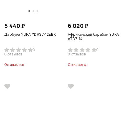
5 440 ₽
6 020 ₽
Дарбука YUKA YDRS7-12EBK
Африканский барабан YUKA
ATD7-14
0
0
0 отзывов
0 отзывов
Ожидается
Ожидается