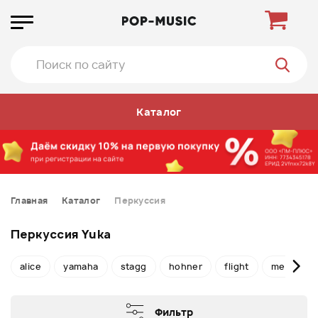
Каталог
Главная
Каталог
Перкуссия
Перкуссия Yuka
alice
yamaha
stagg
hohner
flight
meinl
Фильтр