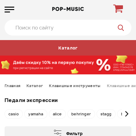
Каталог
Главная
Каталог
Клавишные инструменты
Клавишные ак
Педали экспрессии
casio
yamaha
alice
behringer
stagg
boss
Фильтр