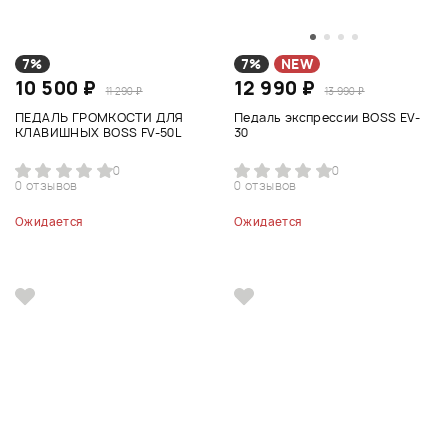
7%
7%
NEW
10 500 ₽
12 990 ₽
11 290 ₽
13 990 ₽
ПЕДАЛЬ ГРОМКОСТИ ДЛЯ
Педаль экспрессии BOSS EV-
КЛАВИШНЫХ BOSS FV-50L
30
0
0
0 отзывов
0 отзывов
Ожидается
Ожидается