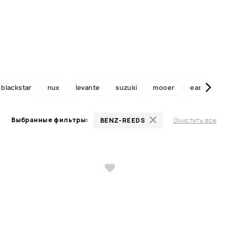
blackstar
nux
levante
suzuki
mooer
easttop
Выбранные фильтры:
BENZ-REEDS
Очистить все