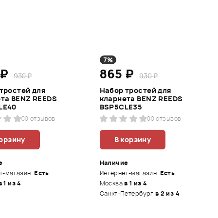
7%
 ₽
865 ₽
930 ₽
930 ₽
тростей для
Набор тростей для
та BENZ REEDS
кларнета BENZ REEDS
LE40
BSP5CLE35
0
0 отзывов
0
0 отзывов
корзину
В корзину
е
Наличие
т-магазин
Есть
Интернет-магазин
Есть
в 1 из 4
Москва
в 1 из 4
Санкт-Петербург
в 2 из 4