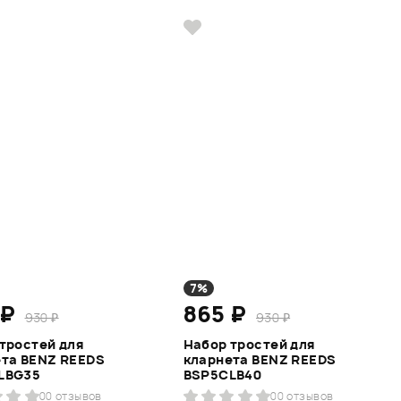
7%
 ₽
865 ₽
930 ₽
930 ₽
тростей для
Набор тростей для
та BENZ REEDS
кларнета BENZ REEDS
LBG35
BSP5CLB40
0
0 отзывов
0
0 отзывов