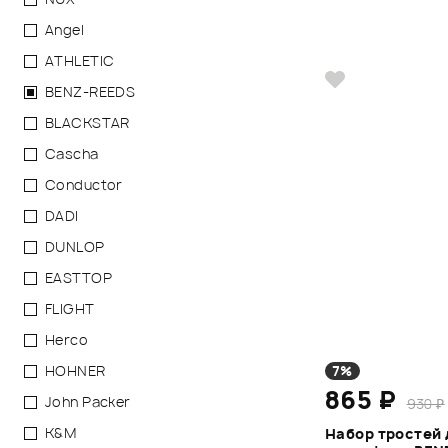
Angel
ATHLETIC
BENZ-REEDS
BLACKSTAR
Cascha
Conductor
DADI
DUNLOP
EASTTOP
FLIGHT
Herco
HOHNER
7%
865 ₽
John Packer
930 ₽
K&M
Набор тростей 