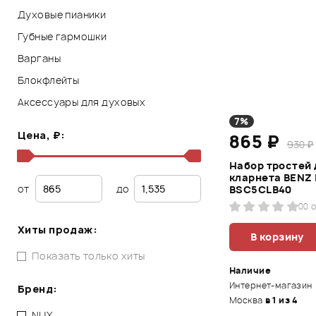
Духовые пианики
Губные гармошки
Варганы
Блокфлейты
Аксессуары для духовых
7%
Цена, ₽:
865 ₽
930 ₽
Набор тростей 
кларнета BENZ
от
до
BSC5CLB40
0
0 
Хиты продаж:
В корзину
Показать только хиты
Наличие
Интернет-магазин
Бренд:
Москва
в 1 из 4
NUX