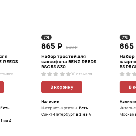
7%
7%
865 ₽
865
930 ₽
для
Набор тростей для
Набор 
Z REEDS
саксофона BENZ REEDS
кларне
BSC5SS30
BSP5C
отзывов
0
0 отзывов
В корзину
В 
Наличие
Наличи
Есть
Интернет-магазин
Есть
Интерне
Санкт-Петербург
в 2 из 4
Москва
 1 из 4