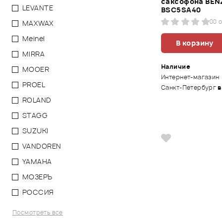
саксофона BEN
LEVANTE
BSC5SA40
0
0 
MAXWAX
Meinel
В корзину
MIRRA
Наличие
MOOER
Интернет-магазин
PROEL
Санкт-Петербург
в
ROLAND
STAGG
SUZUKI
VANDOREN
YAMAHA
МОЗЕРЪ
РОССИЯ
Посмотреть все