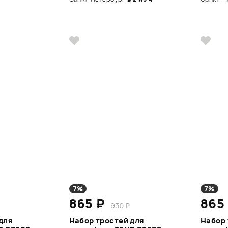
7%
7%
865 ₽
865
930 ₽
для
Набор тростей для
Набор 