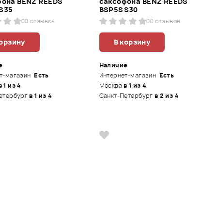
фона BENZ REEDS
саксофона BENZ REEDS
S35
BSP5SS30
0
0 отзывов
0
0 отзывов
корзину
В корзину
е
Наличие
т-магазин
Есть
Интернет-магазин
Есть
в 1 из 4
Москва
в 1 из 4
етербург
в 1 из 4
Санкт-Петербург
в 2 из 4