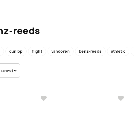
nz-reeds
dunlop
flight
vandoren
benz-reeds
athletic
стание)