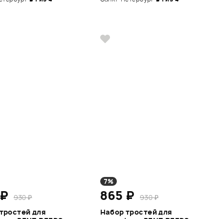
7%
 ₽
865 ₽
930 ₽
930 ₽
тростей для
Набор тростей для