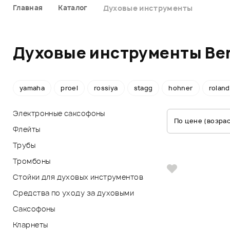
Главная
Каталог
Духовые инструменты
Духовые инструменты Be
yamaha
proel
rossiya
stagg
hohner
roland
Электронные саксофоны
По цене (возра
Флейты
Трубы
Тромбоны
Стойки для духовых инструментов
Средства по уходу за духовыми
Саксофоны
Кларнеты