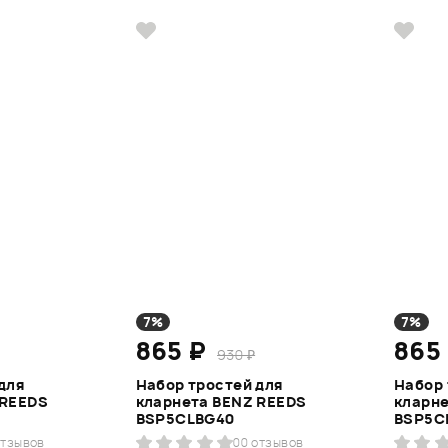
7%
7%
865 ₽
865
930 ₽
для
Набор тростей для
Набор 
 REEDS
кларнета BENZ REEDS
кларне
BSP5CLBG40
BSP5C
отзывов
0
0 отзывов