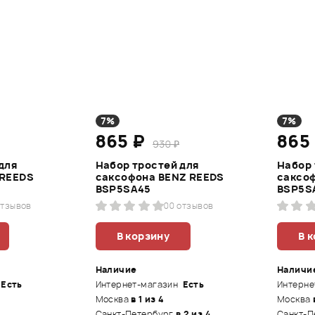
7%
7%
865 ₽
865
930 ₽
для
Набор тростей для
Набор 
 REEDS
саксофона BENZ REEDS
саксо
BSP5SA45
BSP5S
отзывов
0
0 отзывов
В корзину
В 
Наличие
Наличи
Есть
Интернет-магазин
Есть
Интерне
Москва
в 1 из 4
Москва
Санкт-Петербург
в 2 из 4
Санкт-П