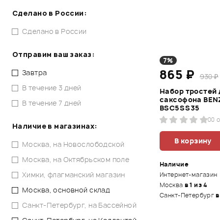
Сделано в России:
Сделано в России
Отправим ваш заказ:
7%
865 ₽
Завтра
930 ₽
В течение 3 дней
Набор тростей 
саксофона BEN
В течение 7 дней
BSC5SS35
0
0 
Наличие в магазинах:
В корзину
Москва, на Новослободской
Москва, на Октябрьском поле
Наличие
Химки, флагманский магазин
Интернет-магазин
Москва
в 1 из 4
Москва, основной склад
Санкт-Петербург
в
Санкт-Петербург, на Бассейной