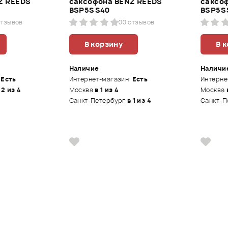
Z REEDS
саксофона BENZ REEDS
саксо
BSP5SS40
BSP5S
отзывов
0
0 отзывов
В корзину
В 
Наличие
Наличи
Есть
Интернет-магазин
Есть
Интерне
 2 из 4
Москва
в 1 из 4
Москва
Санкт-Петербург
в 1 из 4
Санкт-П