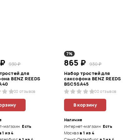
7%
 ₽
865 ₽
930 ₽
930 ₽
тростей для
Набор тростей для
фона BENZ REEDS
саксофона BENZ REEDS
A40
BSC5SA45
0
0 отзывов
0
0 отзывов
корзину
В корзину
е
Наличие
т-магазин
Есть
Интернет-магазин
Есть
в 1 из 4
Москва
в 1 из 4
етербург
в 1 из 4
Санкт-Петербург
в 1 из 4