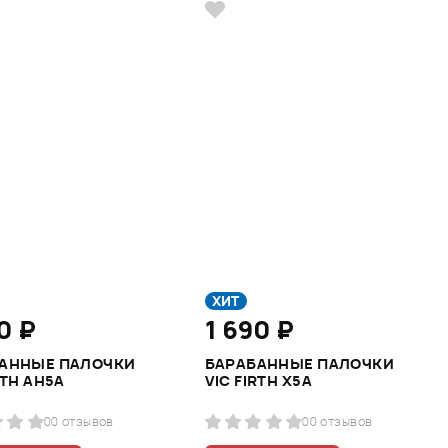
ХИТ
0 ₽
1 690 ₽
АННЫE ПАЛОЧКИ
БАРАБАННЫЕ ПАЛОЧКИ
RTH AH5A
VIC FIRTH X5A
0
0 отзывов
0
0 отзывов