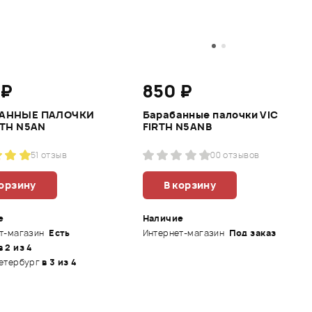
 ₽
850 ₽
АННЫE ПАЛОЧКИ
Барабанные палочки VIC
RTH N5AN
FIRTH N5ANB
5
1 отзыв
0
0 отзывов
корзину
В корзину
е
Наличие
т-магазин
Есть
Интернет-магазин
Под заказ
в 2 из 4
етербург
в 3 из 4