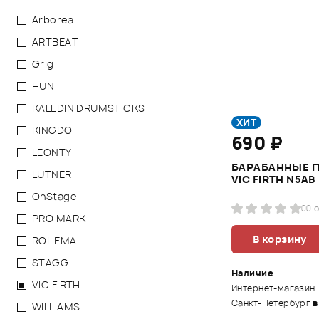
Arborea
ARTBEAT
Grig
HUN
KALEDIN DRUMSTICKS
ХИТ
KINGDO
690 ₽
LEONTY
БАРАБАННЫЕ 
LUTNER
VIC FIRTH N5AB
OnStage
0
0 
PRO MARK
В корзину
ROHEMA
STAGG
Наличие
VIC FIRTH
Интернет-магазин
Санкт-Петербург
в
WILLIAMS