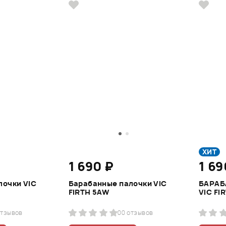
ХИТ
1 690 ₽
1 69
лочки VIC
Барабанные палочки VIC
БАРАБ
FIRTH 5AW
VIC FI
отзывов
0
0 отзывов