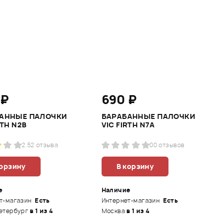
 ₽
690 ₽
АННЫЕ ПАЛОЧКИ
БАРАБАННЫE ПАЛОЧКИ
RTH N2B
VIC FIRTH N7A
2.5
2 отзыва
0
0 отзывов
корзину
В корзину
е
Наличие
т-магазин
Есть
Интернет-магазин
Есть
етербург
в 1 из 4
Москва
в 1 из 4