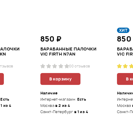
ХИТ
850 ₽
850
ПАЛОЧКИ
БАРАБАННЫE ПАЛОЧКИ
БАРАБ
CKN
VIC FIRTH N7AN
VIC FI
отзывов
0
0 отзывов
В корзину
В 
Наличие
Наличи
Есть
Интернет-магазин
Есть
Интерне
 1 из 4
Москва
в 2 из 4
Москва
Санкт-Петербург
в 1 из 4
Санкт-П