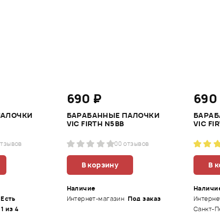
690 ₽
690
ПАЛОЧКИ
БАРАБАННЫЕ ПАЛОЧКИ
БАРАБ
VIC FIRTH N5BB
VIC FI
отзывов
0
0 отзывов
В корзину
В 
Наличие
Наличи
Есть
Интернет-магазин
Под заказ
Интерне
 1 из 4
Санкт-П