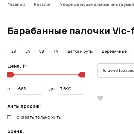
Главная
Каталог
Ударные музыкальные инструме
Барабанные палочки Vic-f
2B
5A
5B
7A
щетки и руты
деревянные
Цена, ₽:
По цене (возра
от
до
Хиты продаж:
Показать только хиты
Бренд: