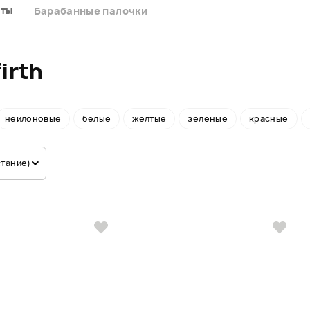
нты
Барабанные палочки
irth
нейлоновые
белые
желтые
зеленые
красные
стание)