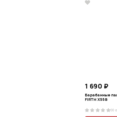
1 690 ₽
Барабанные па
FIRTH X55B
0
0 