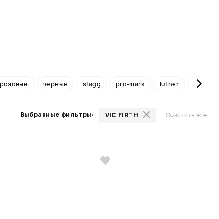
розовые
черные
stagg
pro-mark
lutner
leonty
Выбранные фильтры:
VIC FIRTH
Очистить все