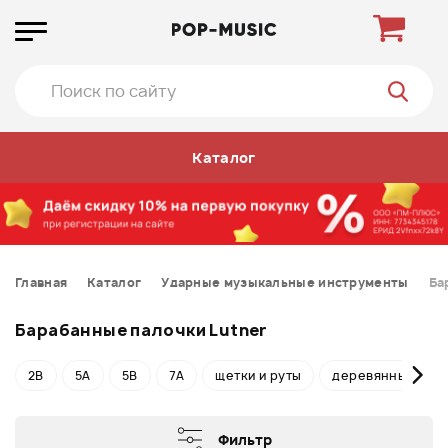
Каталог
Главная
Каталог
Ударные музыкальные инструменты
Ба
Барабанные палочки Lutner
2B
5A
5B
7A
щетки и руты
деревянные
Фильтр