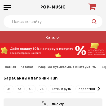
Каталог
Главная
Каталог
Ударные музыкальные инструменты
Ба
Барабанные палочки Hun
2B
5A
5B
7A
щетки и руты
деревянные
Фильтр