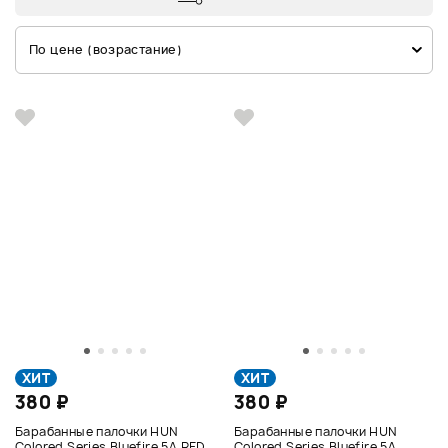
По цене (возрастание)
ХИТ
ХИТ
380 ₽
380 ₽
Барабанные палочки HUN
Барабанные палочки HUN
Colored Series Bluefire 5A RED
Colored Series Bluefire 5A