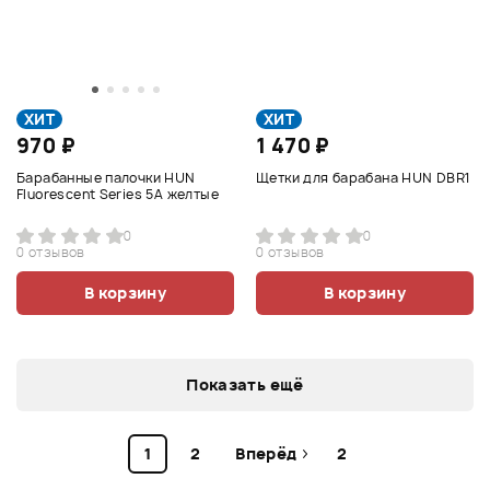
ХИТ
ХИТ
970 ₽
1 470 ₽
Барабанные палочки HUN
Щетки для барабана HUN DBR1
Fluorescent Series 5A желтые
0
0
0 отзывов
0 отзывов
В корзину
В корзину
Показать ещё
1
2
Вперёд
2