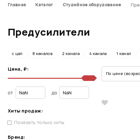
Главная
Каталог
Студийное оборудование
Пре
Предусилители
с цап
8 каналов
2 канала
4 канала
1 канал
Цена, ₽:
По цене (возра
от
до
Хиты продаж:
Показать только хиты
Бренд: