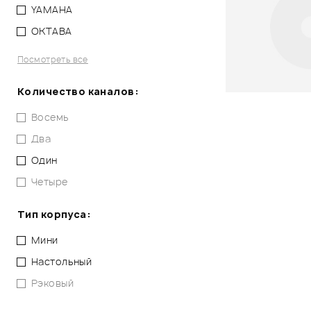
YAMAHA
ОКТАВА
Посмотреть все
Количество каналов:
Восемь
Два
Один
Четыре
Тип корпуса:
Мини
Настольный
Рэковый