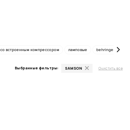
со встроенным компрессором
ламповые
behringer
db
Выбранные фильтры:
SAMSON
Очистить все