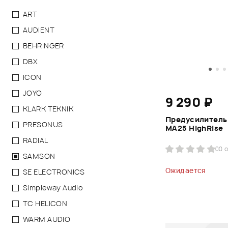
ART
AUDIENT
BEHRINGER
DBX
ICON
JOYO
9 290 ₽
KLARK TEKNIK
Предусилитель
PRESONUS
MA25 HighRise
RADIAL
0
0 
SAMSON
Ожидается
SE ELECTRONICS
Simpleway Audio
TC HELICON
WARM AUDIO