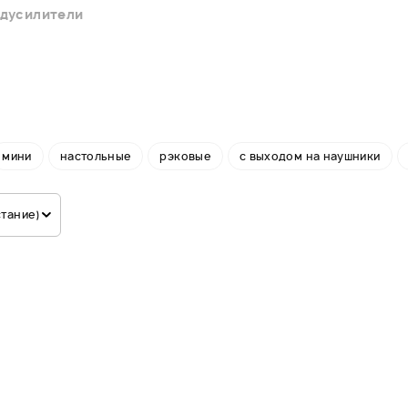
дусилители
мини
настольные
рэковые
с выходом на наушники
стание)