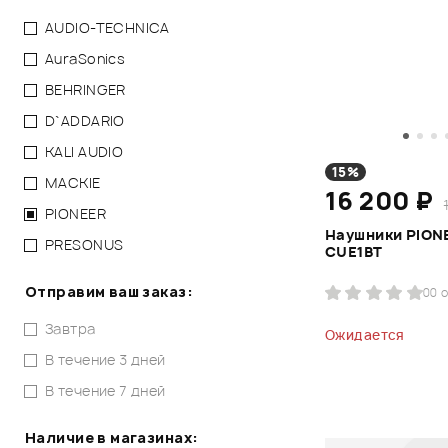
AUDIO-TECHNICA
AuraSonics
BEHRINGER
D`ADDARIO
KALI AUDIO
15%
MACKIE
16 200 ₽
PIONEER
Наушники PIONE
PRESONUS
CUE1BT
Отправим ваш заказ:
0
0 
Завтра
Ожидается
В течение 3 дней
В течение 7 дней
Наличие в магазинах: