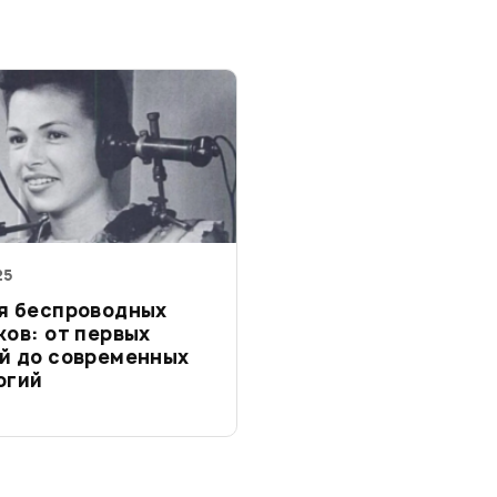
25
я беспроводных
ов: от первых
й до современных
огий