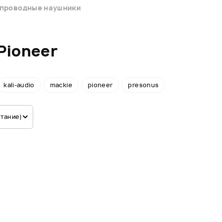
проводные наушники
Pioneer
kali-audio
mackie
pioneer
presonus
стание)