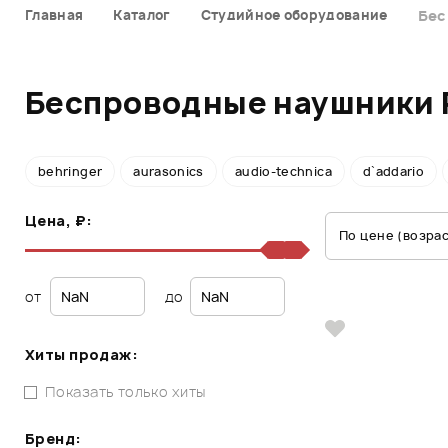
Главная
Каталог
Студийное оборудование
Бес
Беспроводные наушники 
behringer
aurasonics
audio-technica
d`addario
Цена, ₽:
По цене (возра
от
до
Хиты продаж:
Показать только хиты
Бренд: