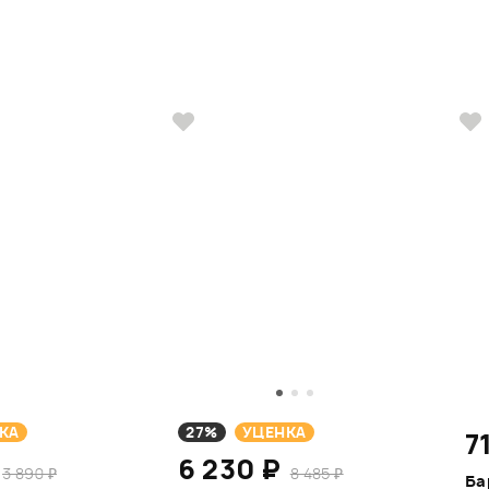
КА
27%
УЦЕНКА
7
6 230 ₽
3 890 ₽
8 485 ₽
Ба