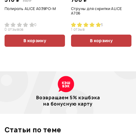
340 ₽
Полироль ALICE A039PO-M
Струны для скрипки ALICE
A706
0
5
0 отзывов
1 отзыв
В корзину
В корзину
Статьи по теме