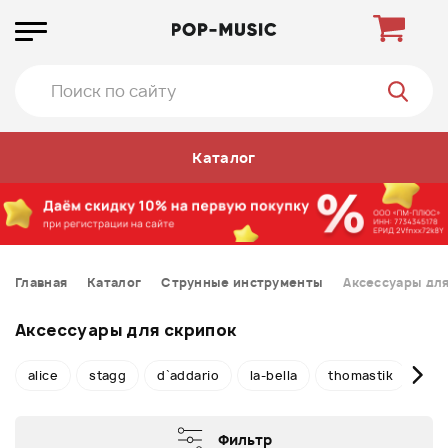
Каталог
Главная
Каталог
Струнные инструменты
Аксессуары для
Аксессуары для скрипок
alice
stagg
d`addario
la-bella
thomastik
rig
Фильтр