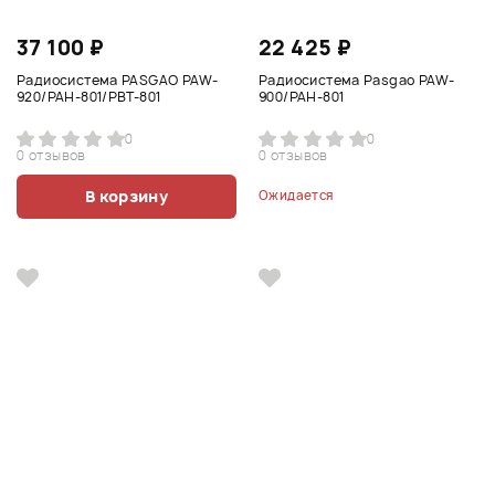
37 100 ₽
22 425 ₽
Радиосистема PASGAO PAW-
Радиосистема Pasgao PAW-
920/PAH-801/PBT-801
900/PAH-801
0
0
0 отзывов
0 отзывов
В корзину
Ожидается