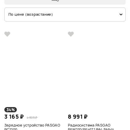
По цене (возрастание)
34%
3 165 ₽
8 991 ₽
4 805 ₽
Зарядное устройство PASGAO
Радиосистема PASGAO
PC1200
PAW210/PAH171 864,5MHz