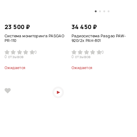
23 500 ₽
34 450 ₽
Система мониторинга PASGAO
Радиосистема Pasgao PAW-
PR-110
920/2x PAH-801
0
0
0 отзывов
0 отзывов
Ожидается
Ожидается