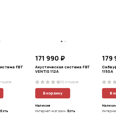
171 990 ₽
179 
система FBT
Акустическая система FBT
Сабвуф
VENTIS 112A
115SA
отзывов
0
0 отзывов
В корзину
В 
Наличие
Наличи
Есть
Интернет-магазин
Есть
Интерне