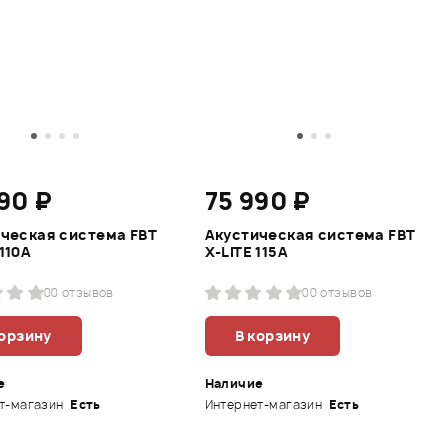
90 ₽
75 990 ₽
ческая система FBT
Акустическая система FBT
110A
X-LITE 115A
0
0 отзывов
0
0 отзывов
корзину
В корзину
е
Наличие
т-магазин
Есть
Интернет-магазин
Есть