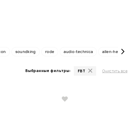
con
soundking
rode
audio-technica
allen-heath
Выбранные фильтры:
FBT
Очистить все