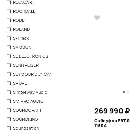
RELACART
ROCKDALE
RODE
ROLAND
S-Track
SAMSON
SE ELECTRONICS
SENNHEISER
SEYMOUR DUNCAN
SHURE
Simpleway Audio
SM PRO AUDIO
269 990 
SOUNDCRAFT
SOUNDKING
Сабвуфер FBT 
118SA
Soundsation