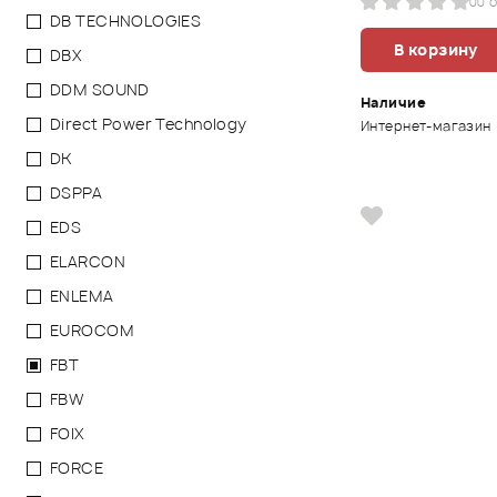
0
0 
DB TECHNOLOGIES
В корзину
DBX
DDM SOUND
Наличие
Direct Power Technology
Интернет-магазин
DK
DSPPA
EDS
ELARCON
ENLEMA
EUROCOM
FBT
FBW
FOIX
FORCE