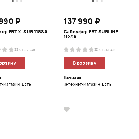
 990 ₽
137 990 ₽
ер FBT X-SUB 118SA
Сабвуфер FBT SUBLINE
112SA
0
0 отзывов
0
0 отзывов
корзину
В корзину
е
Наличие
т-магазин
Есть
Интернет-магазин
Есть