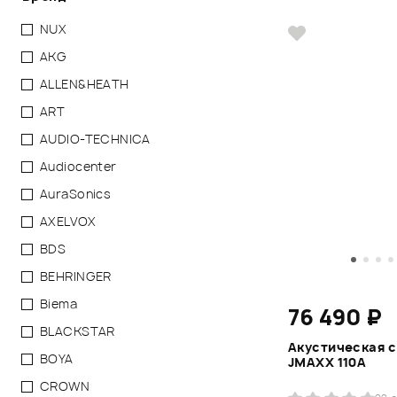
NUX
AKG
ALLEN&HEATH
ART
AUDIO-TECHNICA
Audiocenter
AuraSonics
AXELVOX
BDS
BEHRINGER
Biema
76 490 ₽
BLACKSTAR
Акустическая 
BOYA
JMAXX 110A
CROWN