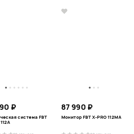
990 ₽
87 990 ₽
ческая система FBT
Монитор FBT X-PRO 112MA
112A