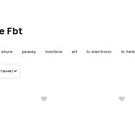
е Fbt
shure
peavey
invotone
art
tc-electronic
tc-heli
стание)