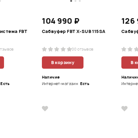
104 990 ₽
126
система FBT
Сабвуфер FBT X-SUB 115SA
Сабвуф
отзывов
0
0 отзывов
В корзину
В 
Наличие
Наличи
Есть
Интернет-магазин
Есть
Интерне