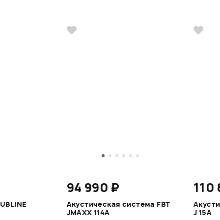
₽
94 990 ₽
110 
SUBLINE
Акустическая система FBT
Акусти
JMAXX 114A
J 15A