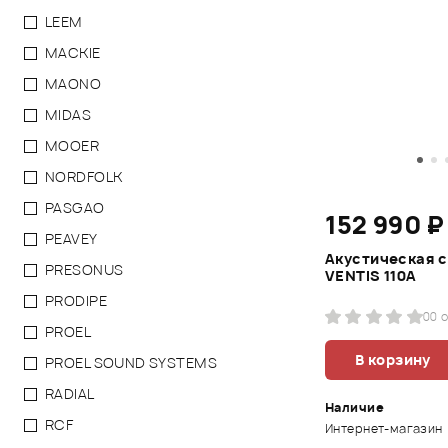
LEEM
MACKIE
MAONO
MIDAS
MOOER
NORDFOLK
PASGAO
152 990 ₽
PEAVEY
Акустическая 
PRESONUS
VENTIS 110A
PRODIPE
0
0 
PROEL
В корзину
PROEL SOUND SYSTEMS
RADIAL
Наличие
RCF
Интернет-магазин