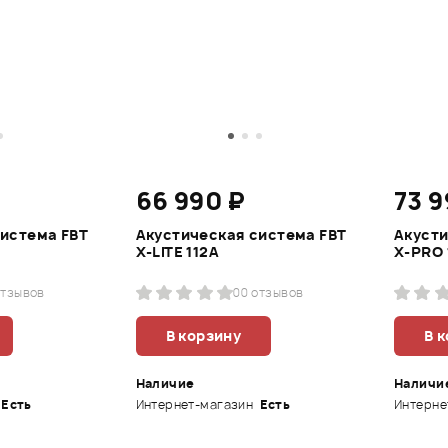
66 990 ₽
73 9
система FBT
Акустическая система FBT
Акусти
X-LITE 112A
X-PRO 
отзывов
0
0 отзывов
В корзину
В 
Наличие
Наличи
Есть
Интернет-магазин
Есть
Интерне