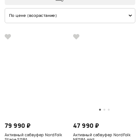
По цене (возрастание)
79 990 ₽
47 990 ₽
Активный сабвуфер NordFolk
Активный сабвуфер NordFolk
Stage S118A
NF118A mkII