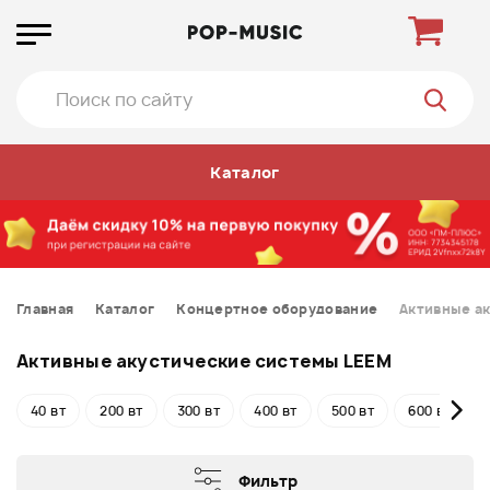
Каталог
Главная
Каталог
Концертное оборудование
Активные а
Активные акустические системы LEEM
40 вт
200 вт
300 вт
400 вт
500 вт
600 вт
Фильтр