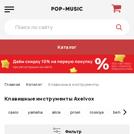
Каталог
Главная
Каталог
Клавишные инструменты
Клавишные инструменты Axelvox
casio
yamaha
alice
proel
rossiya
behringer
Фильтр