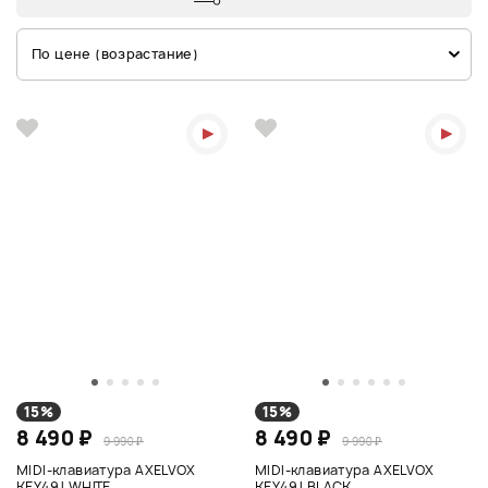
По цене (возрастание)
15%
15%
8 490 ₽
8 490 ₽
9 990 ₽
9 990 ₽
MIDI-клавиатура AXELVOX
MIDI-клавиатура AXELVOX
KEY49J WHITE
KEY49J BLACK