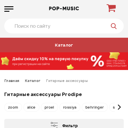
Каталог
Главная
Каталог
Гитарные аксессуары
Гитарные аксессуары Prodipe
zoom
alice
proel
rossiya
behringer
stagg
Фильтр