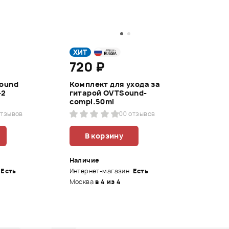
ХИТ
720 ₽
ound
Комплект для ухода за
-2
гитарой OVTSound-
compl.50ml
отзывов
0
0 отзывов
В корзину
Наличие
Есть
Интернет-магазин
Есть
Москва
в 4 из 4