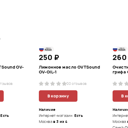
250 ₽
260
TSound OV-
Лимонное масло OVTSound
Очисти
OV-OIL-1
грифа 
отзывов
0
0 отзывов
В корзину
В 
Наличие
Наличи
Есть
Интернет-магазин
Есть
Интерне
Москва
в 3 из 4
Москва
Санкт-П