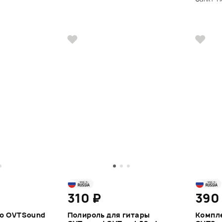
310 ₽
390
о OVTSound
Полироль для гитары
Компл