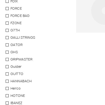
FOIX
FORCE
FORCE BAG
FZONE
G7TH
GALLI STRINGS
GATOR
GHS
GRIPMASTER
Guider
GUITTO
HANNABACH
Herco
HOTONE
IBANEZ