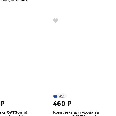
 ₽
460 ₽
ект OVTSound
Комплект для ухода за