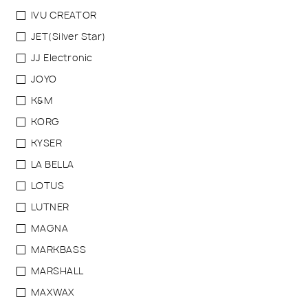
IVU CREATOR
JET(Silver Star)
JJ Electronic
JOYO
K&M
KORG
KYSER
LA BELLA
LOTUS
LUTNER
MAGNA
MARKBASS
MARSHALL
MAXWAX