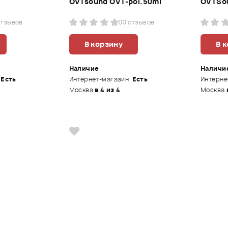
OVTsound OVT-pol.50ml
OVTSo
отзывов
0
0 отзывов
В корзину
В 
Наличие
Наличи
Есть
Интернет-магазин
Есть
Интерне
Москва
в 4 из 4
Москва