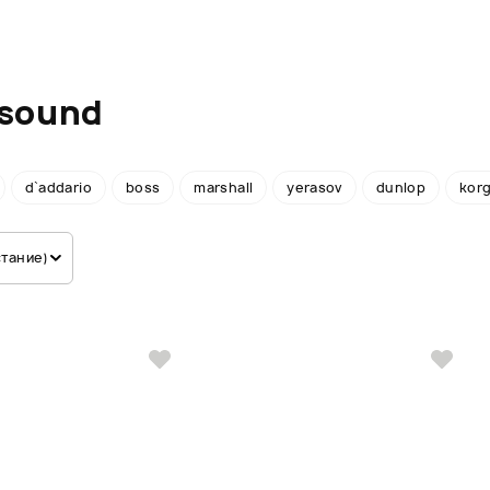
tsound
d`addario
boss
marshall
yerasov
dunlop
kor
стание)