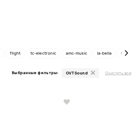
g
flight
tc-electronic
amc-music
la-bella
fender
Выбранные фильтры:
OVTSound
Очистить все