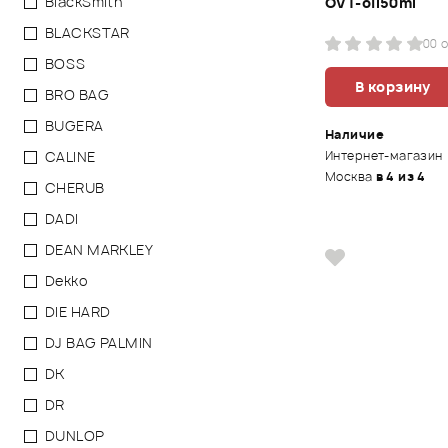
BlackSmith
OVT-oil50ml
BLACKSTAR
0
0 
BOSS
В корзину
BRO BAG
BUGERA
Наличие
CALINE
Интернет-магазин
Москва
в 4 из 4
CHERUB
DADI
DEAN MARKLEY
Dekko
DIE HARD
DJ BAG PALMIN
DK
DR
DUNLOP