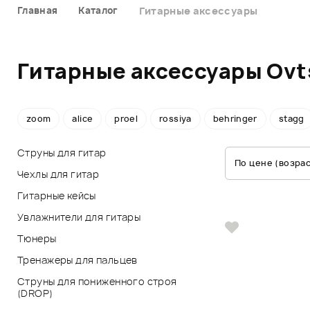
Главная
Каталог
Гитарные аксессуары
Гитарные аксессуары Ov
zoom
alice
proel
rossiya
behringer
stagg
Струны для гитар
По цене (возра
Чехлы для гитар
Гитарные кейсы
Увлажнители для гитары
Тюнеры
Тренажеры для пальцев
Струны для пониженного строя
(DROP)