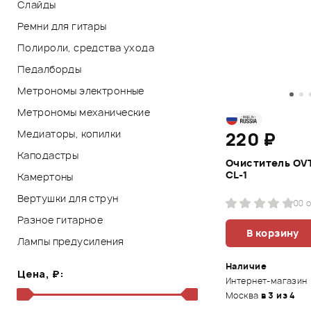
Слайды
Ремни для гитары
Полироли, средства ухода
Педалборды
Метрономы электронные
Метрономы механические
Медиаторы, копилки
220 ₽
Каподастры
Очиститель OV
CL-1
Камертоны
Вертушки для струн
0
0 
Разное гитарное
В корзину
Лампы предусиления
Наличие
Цена, ₽:
Интернет-магазин
Москва
в 3 из 4