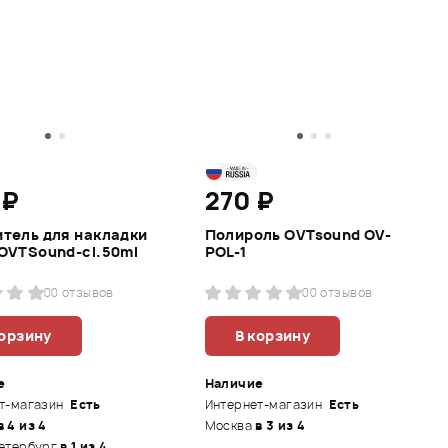
 ₽
270 ₽
тель для накладки
Полироль OVTsound OV-
OVTSound-cl.50ml
POL-1
0
0 отзывов
0
0 отзывов
корзину
В корзину
е
Наличие
т-магазин
Есть
Интернет-магазин
Есть
в 4 из 4
Москва
в 3 из 4
етербург
в 1 из 4