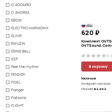
D`ADDARIO
D`ANDREA
EBOW
ELECTRO-HARMONIX
620 ₽
ELIXIR
Комплект OVTS
EMUZIN
OVTSound.Com
ERNIE BALL
0
0 
ESP
В корзину
Feel the rhythm
FENDER
Наличие
FIDEL
Интернет-магазин
Москва
в 4 из 4
Flanger
Flatsons
FLIGHT