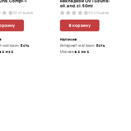
und.Compl-1
накладкой OVTSound-
oil.and.cl.50ml
0
0 отзывов
0
0 отзывов
корзину
В корзину
е
Наличие
т-магазин
Есть
Интернет-магазин
Есть
в 4 из 4
Москва
в 4 из 4