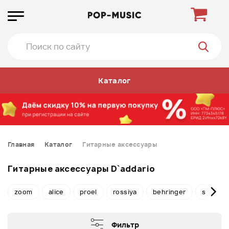
Каталог
Главная
Каталог
Гитарные аксессуары
Гитарные аксессуары D`addario
zoom
alice
proel
rossiya
behringer
stagg
Фильтр