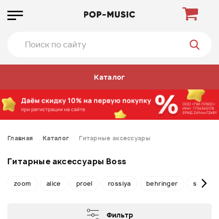
Каталог
Главная
Каталог
Гитарные аксессуары
Гитарные аксессуары Boss
zoom
alice
proel
rossiya
behringer
stagg
Фильтр