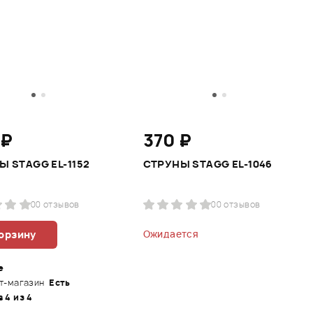
 ₽
370 ₽
Ы STAGG EL-1152
СТРУНЫ STAGG EL-1046
0
0 отзывов
0
0 отзывов
корзину
Ожидается
е
т-магазин
Есть
в 4 из 4