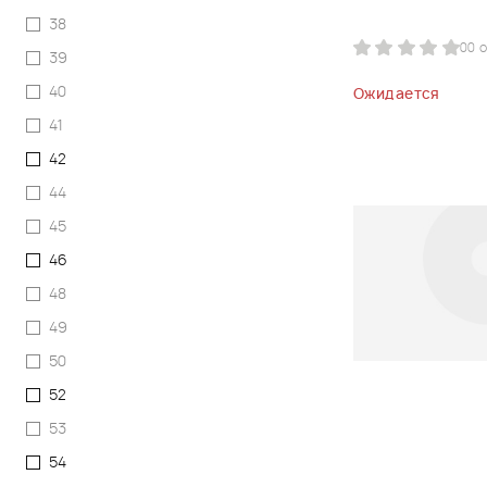
38
0
0 
39
40
Ожидается
41
42
44
45
46
48
49
50
52
53
54