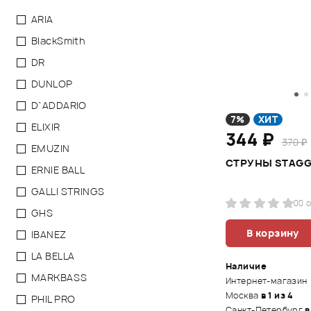
ARIA
BlackSmith
DR
DUNLOP
D`ADDARIO
7%
ХИТ
ELIXIR
344 ₽
370 ₽
EMUZIN
СТРУНЫ STAGG 
ERNIE BALL
GALLI STRINGS
0
0 
GHS
В корзину
IBANEZ
LA BELLA
Наличие
MARKBASS
Интернет-магазин
Москва
в 1 из 4
PHIL PRO
Санкт-Петербург
в