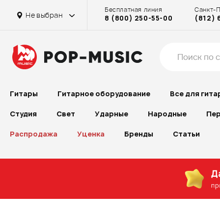
Бесплатная линия
Санкт-
Основной склад Химки
на Бассейной
на Достоевской
Основной склад Химки
Не выбран
8 (800) 250-55-00
(812) 
на Октябрьском поле
в г. Химки
на Достоевской
на Октябрьском поле
Гитары
Гитарное оборудование
Все для гита
Студия
Свет
Ударные
Народные
Пер
Распродажа
Уценка
Бренды
Статьи