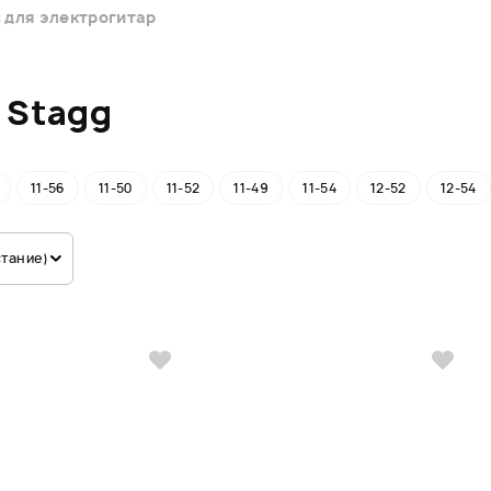
 для электрогитар
 Stagg
11-56
11-50
11-52
11-49
11-54
12-52
12-54
стание)