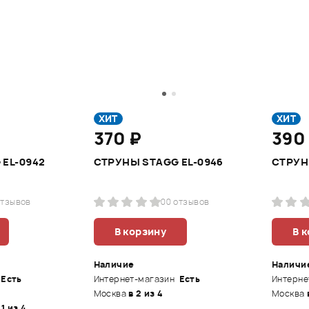
ХИТ
ХИТ
370 ₽
390
EL-0942
СТРУНЫ STAGG EL-0946
СТРУН
отзывов
0
0 отзывов
В корзину
В 
Наличие
Наличи
Есть
Интернет-магазин
Есть
Интерне
Москва
в 2 из 4
Москва
 1 из 4