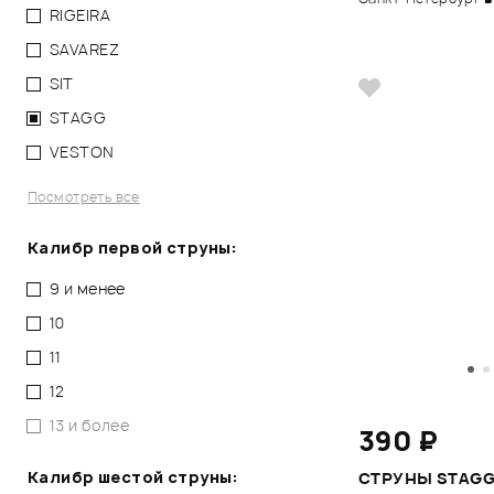
RIGEIRA
SAVAREZ
SIT
STAGG
VESTON
Посмотреть все
Калибр первой струны:
9 и менее
10
11
12
13 и более
390 ₽
Калибр шестой струны:
СТРУНЫ STAGG 