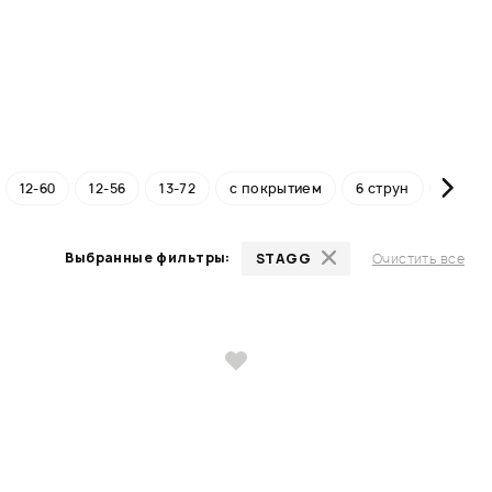
12-60
12-56
13-72
с покрытием
6 струн
никел
Выбранные фильтры:
STAGG
Очистить все