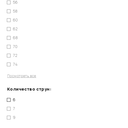
56
58
60
62
68
70
72
74
Посмотреть все
Количество струн:
6
7
9