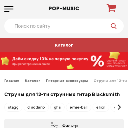
Каталог
Главная
Каталог
Гитарные аксессуары
Струны для 12-ти
Струны для 12-ти струнных гитар Blacksmith
stagg
d`addario
ghs
ernie-ball
elixir
gospod
Фильтр