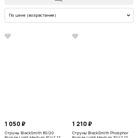
По цене (возрастание)
1 050 ₽
1 210 ₽
Струны BlackSmith 80/20
Струны BlackSmith Phosphor
Bronze Light Medium 10/47 12
Bronze Light Medium 10/47 12