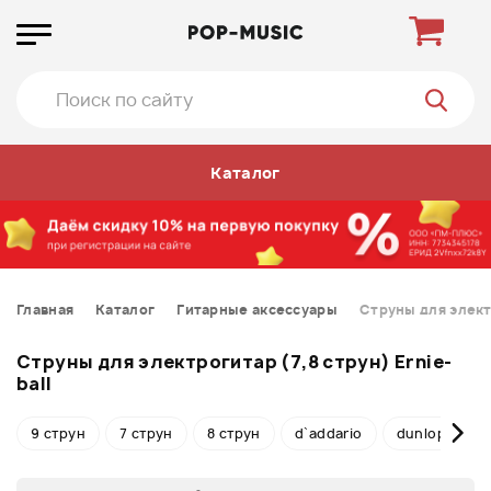
Каталог
Главная
Каталог
Гитарные аксессуары
Струны для элект
Струны для электрогитар (7,8 струн) Ernie-
ball
9 струн
7 струн
8 струн
d`addario
dunlop
l