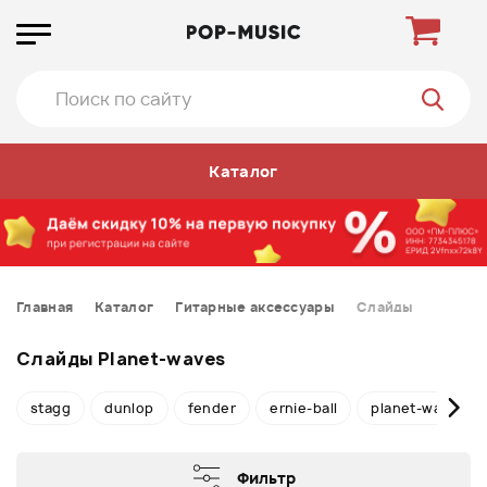
Каталог
Главная
Каталог
Гитарные аксессуары
Слайды
Слайды Planet-waves
stagg
dunlop
fender
ernie-ball
planet-waves
Фильтр