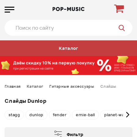
Каталог
Главная
Каталог
Гитарные аксессуары
Слайды
Слайды Dunlop
stagg
dunlop
fender
ernie-ball
planet-waves
Фильтр