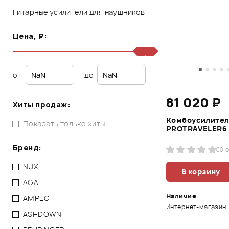
Гитарные усилители для наушников
Цена, ₽:
от
до
81 020 ₽
Хиты продаж:
Комбоусилител
Показать только хиты
PROTRAVELER6
Бренд:
0
0 
NUX
В корзину
AGA
Наличие
AMPEG
Интернет-магазин
ASHDOWN