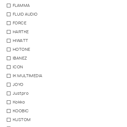
FLAMMA
FLUID AUDIO
FORCE
HARTKE
HIWATT
HOTONE
IBANEZ
ICON
IK MULTIMEDIA
JOYO
Justpro
Kokko
KOOBIC
KUSTOM