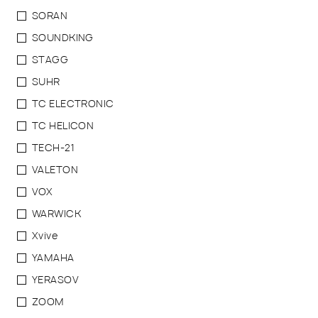
SORAN
SOUNDKING
STAGG
SUHR
TC ELECTRONIC
TC HELICON
TECH-21
VALETON
VOX
WARWICK
Xvive
YAMAHA
YERASOV
ZOOM