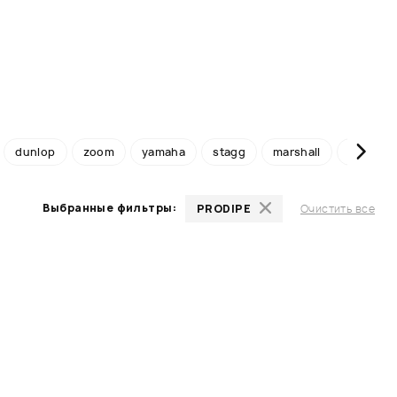
dunlop
zoom
yamaha
stagg
marshall
roland
Выбранные фильтры:
PRODIPE
Очистить все