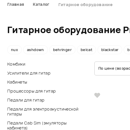
Главная
Каталог
Гитарное оборудование
Гитарное оборудование P
nux
ashdown
behringer
belcat
blackstar
b
Комбики
По цене (возра
Усилители для гитар
Кабинеты
Процессоры для гитар
Педали для гитар
Педали для электроакустической
гитары
Педали Cab Sim (эмуляторы
кабинета)