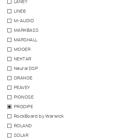
LANEY
LINE6
M-AUDIO
MARKBASS
MARSHALL
MOOER
NEKTAR
Neural DSP
ORANGE
PEAVEY
PIGNOSE
PRODIPE
RockBoard by Warwick
ROLAND
SOLAR