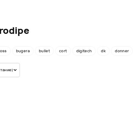
rodipe
oss
bugera
bullet
cort
digitech
dk
donner
стание)