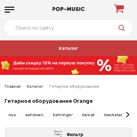
Каталог
Главная
Каталог
Гитарное оборудование
Гитарное оборудование Orange
nux
ashdown
behringer
belcat
blackstar
bo
Фильтр