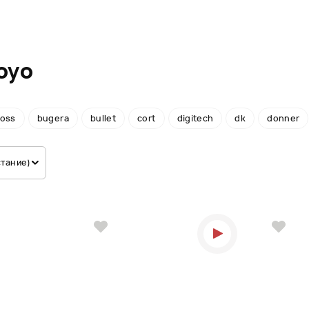
oyo
oss
bugera
bullet
cort
digitech
dk
donner
стание)