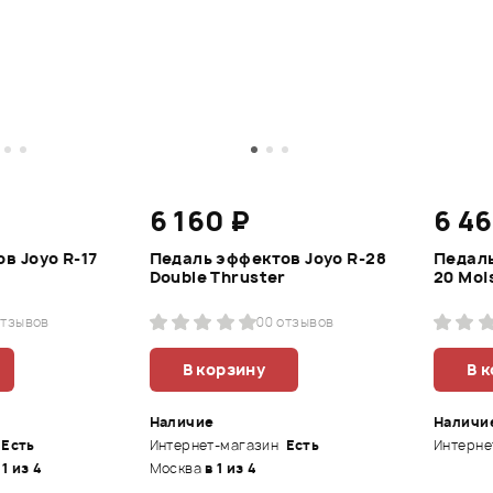
6 160 ₽
6 4
в Joyo R-17
Педаль эффектов Joyo R-28
Педаль
Double Thruster
20 Moi
отзывов
0
0 отзывов
В корзину
В 
Наличие
Наличи
Есть
Интернет-магазин
Есть
Интерне
 1 из 4
Москва
в 1 из 4