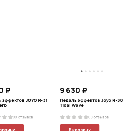
0 ₽
9 630 ₽
 эффектов JOYO R-31
Педаль эффектов Joyo R-30
erb
Tidal Wave
0
0 отзывов
0
0 отзывов
корзину
В корзину