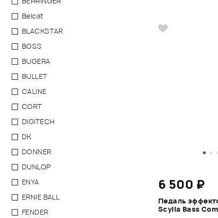
BEHRINGER
Belcat
BLACKSTAR
BOSS
BUGERA
BULLET
CALINE
CORT
DIGITECH
DK
DONNER
DUNLOP
6 500 ₽
ENYA
ERNIE BALL
Педаль эффекто
Scylla Bass Co
FENDER