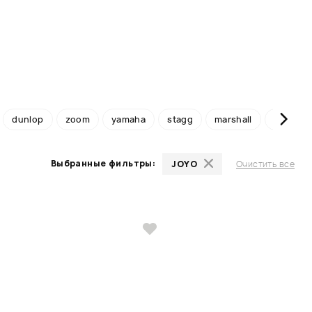
dunlop
zoom
yamaha
stagg
marshall
roland
Выбранные фильтры:
JOYO
Очистить все