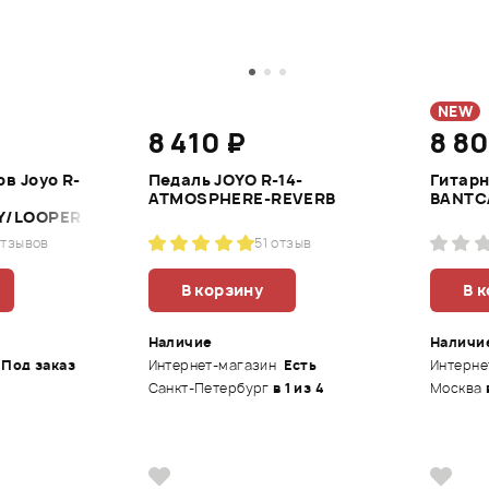
NEW
8 410 ₽
8 8
в Joyo R-
Педаль JOYO R-14-
Гитарн
ATMOSPHERE-REVERB
BANTC
Y/LOOPER
отзывов
5
1 отзыв
В корзину
В 
Наличие
Наличи
Под заказ
Интернет-магазин
Есть
Интерне
Санкт-Петербург
в 1 из 4
Москва