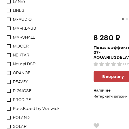
LANEY
LINE6
M-AUDIO
MARKBASS
8 280 ₽
MARSHALL
MOOER
Педаль эффекто
07-
NEKTAR
AQUARIUSDELA
Neural DSP
0
0 
ORANGE
В корзину
PEAVEY
Наличие
PIGNOSE
Интернет-магазин
PRODIPE
RockBoard by Warwick
ROLAND
SOLAR