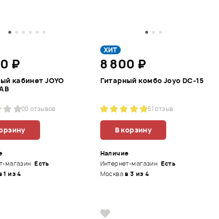
ХИТ
00 ₽
8 800 ₽
ый кабинет JOYO
Гитарный комбо Joyo DC-15
AB
0
0 отзывов
5
1 отзыв
корзину
В корзину
е
Наличие
т-магазин
Есть
Интернет-магазин
Есть
в 1 из 4
Москва
в 3 из 4