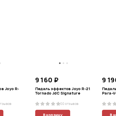
9 160 ₽
9 19
в Joyo R-
Педаль эффектов Joyo R-21
Педаль
Tornado JdC Signature
Para-V
отзывов
0
0 отзывов
В корзину
В 