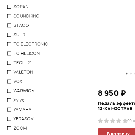
SORAN
SOUNDKING
STAGG
SUHR
TC ELECTRONIC
TC HELICON
TECH-21
VALETON
VOX
WARWICK
8 950 ₽
Xvive
Педаль эффекто
13-XVI-OCTAVE
YAMAHA
YERASOV
0
0 
ZOOM
В корзину