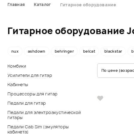
Главная
Каталог
Гитарное оборудование
Гитарное оборудование J
nux
ashdown
behringer
belcat
blackstar
b
Комбики
По цене (возра
Усилители для гитар
Кабинеты
Процессоры для гитар
Педали для гитар
Педали для электроакустической
гитары
Педали Cab Sim (эмуляторы
кабинета)